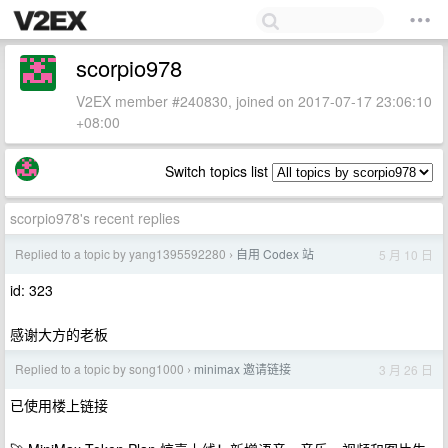
scorpio978
V2EX member #240830, joined on 2017-07-17 23:06:10
+08:00
Switch topics list
scorpio978's recent replies
Replied to a topic by yang1395592280
自用 Codex 站
5 月 10 日
›
id: 323
感谢大方的老板
Replied to a topic by song1000
minimax 邀请链接
3 月 26 日
›
已使用楼上链接