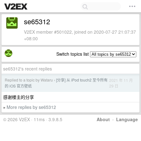
se65312
V2EX member #501022, joined on 2020-07-27 21:07:37
+08:00
Switch topics list
se65312's recent replies
Replied to a topic by Wataru
[分享] 从 iPod touch2 至今所有
2021 年 11 月
›
29 日
的 iOS 官方壁纸
感谢楼主的分享
More replies by se65312
»
© 2026 V2EX · 11ms · 3.9.8.5
About
·
Language