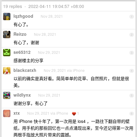
19 replies
•
2022-04-11 19:04:57 +08:00
lqzhgood
Nov 28, 2021
1
有心了。
Reitzo
Nov 28, 2021
2
有心了，谢谢
se65312
Nov 29, 2021
3
感谢楼主的分享
blackcatxh
Nov 29, 2021 via iPhone
4
以前的确实是真好看。简简单单的花草、自然照片，但就是很
美。
wildlynx
Nov 29, 2021
5
谢谢分享，有心了
xtx
Nov 29, 2021 via iPhone
1
6
用 iPhone 快十年了，第一次用是 ios4 ，一路往下翻自带的壁
纸，用手机的那些回忆也一点点涌现出来，至今还记得第一次用
两根手指放大照片带来的震撼。