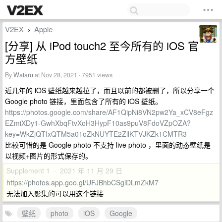
V2EX
Apple
›
[分享] 从 iPod touch2 至今所有的 iOS 官
方壁纸
By
Wataru
at Nov 28, 2021 · 7951 views
近几年的 iOS 壁纸越来越拉了，而且以前的都被删了，所以分享一个
Google photo 链接，里面包含了所有的 iOS 壁纸。
https://photos.google.com/share/AF1QipNi8VN2pw2Ya_xCV8eFgz
EZmiXDy1-GwhXbqFtvXoH3HypF10as9puV8FdoVZpOZA?
key=WkZjQTIxQTM5a01oZkNUYTE2ZllKTVJKZk1CMTR3
比较可惜的是 Google photo 不支持 live photo ，里面的动态壁纸是
以视频+图片的形式保存的。
Supplement 1 · 2021 年 11 月 29 日
https://photos.app.goo.gl/UFJBhbCSgiDLmZkM7
无法加入影集的可以用这个链接
壁纸
photo
iOS
Google