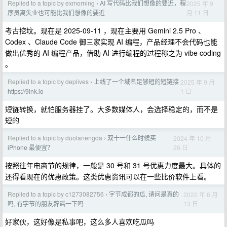
Replied to a topic by exmorning
AI 写代码比我们想像的要近，程
2025 年 9
›
月 11 日
序员离失业也可能比我们想像的要近
考古挖坟。现在是 2025-09-11 ，现在主要用 Gemini 2.5 Pro 、
Codex 、Claude Code 御三家实现 AI 编程，产品经理不会代码也能
做出优秀的 AI 编程产品，借助 AI 进行编程的过程称之为 vibe coding
。
Replied to a topic by deplives
上线了一个域名足够短的短链接
2025 年 9 月
›
1 日
https://9lnk.io
短链转换，就怕服务器挂了。大多数媒体人，会选择稳定的，而不是
短的
Replied to a topic by duolanengda
双十一什么时候买
2024 年 10 月
›
26 日
iPhone 最便宜？
按照往年电商节的规律，一般是 30 号和 31 号优惠力度最大。具体的
还得看现在的优惠政策。这类优惠资讯可以在一些比价软件上看。
Replied to a topic by c1273082756
字节成都的瓜, 请问是真的
2022 年 6 月
›
13 日
吗, 有字节的朋友辟谣一下吗
好家伙，这好像是私事吧，这么多人喜欢吃瓜吗