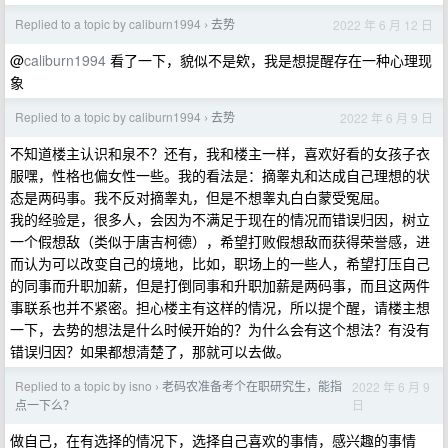
Replied to a topic by caliburn1994
去势
2022 年 6 月 12 日
›
@
caliburn1994
看了一下，貌似不是欸，我是想提醒存在一种心理现
象
Replied to a topic by caliburn1994
去势
2022 年 6 月 9 日
›
不知道楼主认识和泉不？还有，我和楼主一样，喜欢好看的女孩子衣
服嘿，性格也偏女性一些。我的看法是：摘睾丸和达成自己理想的状
态是两码事。我不反对摘睾丸，但是不想睾丸白白蒙受冤屈。
我的经验是，很多人，会因为不满足于现在的情况而错误归因，树立
一个假想敌（类似于唐吉柯德），希望打败假想敌而获得荣誉感，进
而认为可以改变自己的境地，比如，职场上的一些人，希望打压自己
的同事而升职加薪，但是打倒同事和升职加薪是两码事，而且这两件
事联系也并不紧密。担心楼主有这样的情况，所以提个醒，请楼主想
一下，去势的想法是什么时候开始的？为什么会有这个想法？有没有
错误归因？如果都想清楚了，那就可以去做。
Replied to a topic by isno
老码农准备考个在职研究生，能指
2022 年 6 月 9
›
日
点一下么？
做自己，在有选择的情况下，选择自己喜欢的事情，感兴趣的事情