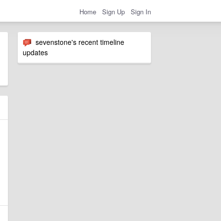
Home
Sign Up
Sign In
sevenstone's recent timeline
updates