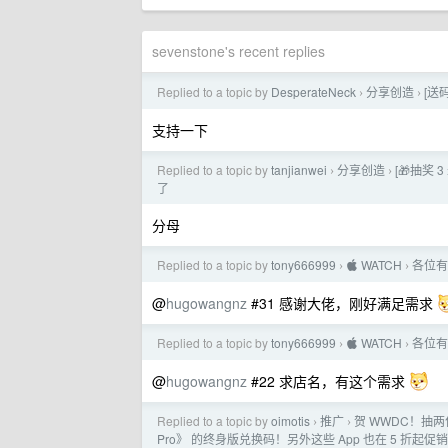
sevenstone's recent replies
Replied to a topic by
DesperateNeck
分享创造
[送
›
›
支持一下
Replied to a topic by
tanjianwei
分享创造
[🎁抽奖
›
›
了
分母
Replied to a topic by
tony666999
 WATCH
各位有
›
›
@
hugowangnz
#31 感谢大佬，刚好满足需求
Replied to a topic by
tony666999
 WATCH
各位有
›
›
@
hugowangnz
#22 求店名，有这个需求
Replied to a topic by
oimotis
推广
贺 WWDC！抽两位
›
›
Pro》 的终身版兑换码！另外这些 App 也在 5 折起促