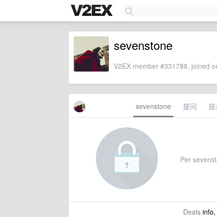
sevenstone
V2EX member #331788, joined on
sevenstone
提问
技
Per sevensto
Deals
info,