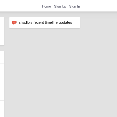
Home
Sign Up
Sign In
shadio's recent timeline updates