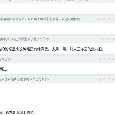
字幕截图编辑网站，可以用来编辑多条字幕，欢迎试用拍砖
May 29, 202
维的命, 现在大模型革了程序员的命
Dec 9, 202
为主的论坛里念这种经还有啥意思。多用一用，别人云亦云的念八股。
跑步进场？
Sep 30, 202
调再进
app 能否阻止其他录屏软件进行录屏？
Sep 24, 202