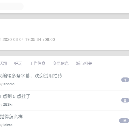
 2020-03-04 19:05:34 +08:00
话题
好玩
工作信息
交易信息
城市相关
来编辑多条字幕，欢迎试用拍砖
1
 by
shadio
晨 1 点到 5 点挂了
5
by
ZE3kr
家觉得怎么样.
15
 by
lointo