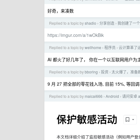
好奇，来凑数
Replied to a topic by
shadio
分享创造
我创建了一个
›
›
https://imgur.com/a/1wOkBik
Replied to a topic by
wellhome
程序员
云计算革了运
›
›
AI 都火了好几年了， 你在一个以互联网用户
Replied to a topic by
bboring
投资
太火爆了，准备
›
›
9 月 27 把全部的零花钱入场, 目前 15%, 等回
Replied to a topic by
maicai666
Android
请问安卓 
›
›