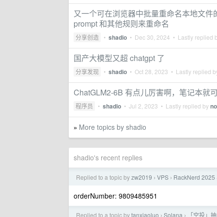
又一个可在浏览器中批量重命名本地文件的网
prompt 和其他规则来重命名
分享创造
•
shadio
•
Dec 30, 2024
• Lastly replied 
国产大模型又超 chatgpt 了
分享发现
•
shadio
•
Oct 28, 2023
• Lastly replied 
ChatGLM2-6B 有点儿厉害啊，笔记本
程序员
•
shadio
•
Jul 2, 2023
• Lastly replied by
no
More topics by shadio
»
shadio's recent replies
Replied to a topic by
zw2019
VPS
RackNerd 
›
›
orderNumber: 9809485951
Replied to a topic by
tanxiaoluo
Solana
「空投」抽 
›
›