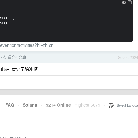
evention/activities?hl=zh-cn
，不知道合不合算
Sep 4, 202
充电桩, 肯定无脑冲啊
·
FAQ
·
Solana
·
5214 Online
Highest 6679
·
Select Langua