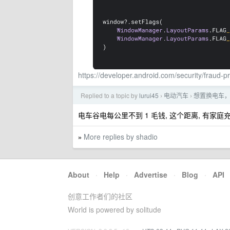
https://developer.android.com/security/fraud-pr
Replied to a topic by
lurui45
电动汽车
想置换电车
›
›
电车谷电每公里不到 1 毛钱, 这个距离, 有家庭
More replies by shadio
»
About
·
Help
·
Advertise
·
Blog
·
API
创意工作者们的社区
World is powered by solitude