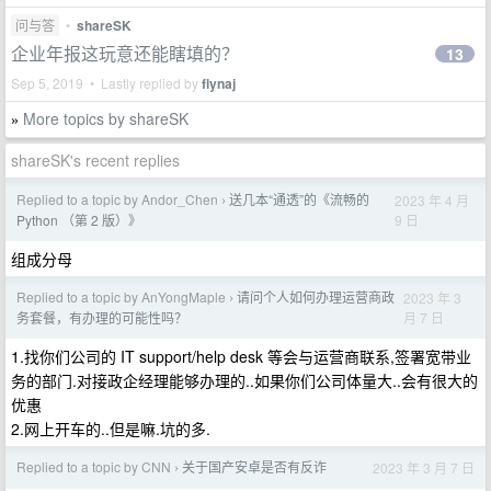
问与答
•
shareSK
企业年报这玩意还能瞎填的？
13
Sep 5, 2019 • Lastly replied by
flynaj
More topics by shareSK
»
shareSK's recent replies
Replied to a topic by Andor_Chen
送几本“通透”的《流畅的
2023 年 4 月
›
9 日
Python （第 2 版）》
组成分母
Replied to a topic by AnYongMaple
请问个人如何办理运营商政
2023 年 3
›
月 7 日
务套餐，有办理的可能性吗？
1.找你们公司的 IT support/help desk 等会与运营商联系,签署宽带业
务的部门.对接政企经理能够办理的..如果你们公司体量大..会有很大的
优惠
2.网上开车的..但是嘛.坑的多.
Replied to a topic by CNN
关于国产安卓是否有反诈
2023 年 3 月 7 日
›