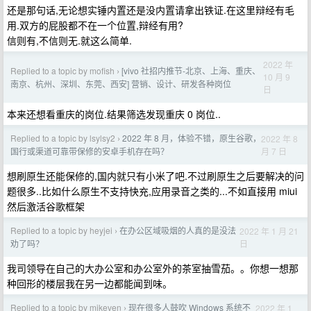
还是那句话,无论想实锤内置还是没内置请拿出铁证.在这里辩经有毛
用.双方的屁股都不在一个位置,辩经有用?
信则有,不信则无.就这么简单.
2022 年
Replied to a topic by mofish
[vivo 社招内推节-北京、上海、重庆、
›
10 月 9
南京、杭州、深圳、东莞、西安] 营销、设计、研发各种岗位
日
本来还想看重庆的岗位.结果筛选发现重庆 0 岗位..
Replied to a topic by lsylsy2
2022 年 8 月，体验不错，原生谷歌，
2022 年 8
›
月 7 日
国行或渠道可靠带保修的安卓手机存在吗？
想刷原生还能保修的,国内就只有小米了吧.不过刷原生之后要解决的问
题很多..比如什么原生不支持快充,应用录音之类的...不如直接用 miui
然后激活谷歌框架
Replied to a topic by heyjei
在办公区域吸烟的人真的是没法
2022 年 1 月 21
›
日
劝了吗？
我司领导在自己的大办公室和办公室外的茶室抽雪茄。。你想一想那
种回形的楼层我在另一边都能闻到味。
Replied to a topic by mikeven
现在很多人鼓吹 Windows 系统不
2022 年 1
›