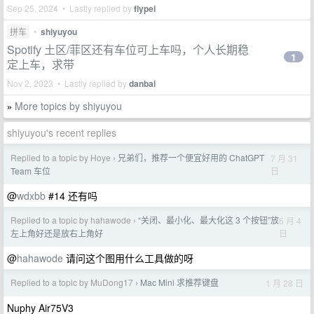
Sep 25, 2024 • Lastly replied by
flypei
拼车
•
shiyuyou
Spotify 土区/菲区还有车位可上车吗，个人长期稳
1
定上车，求带
Nov 2, 2023 • Lastly replied by
danbai
More topics by shiyuyou
»
shiyuyou's recent replies
Replied to a topic by Hoye
兄弟们，推荐一个便宜好用的 ChatGPT
7 月 31
›
日
Team 车位
@
wdxbb
#14 还有吗
Replied to a topic by hahawode
“关闭、最小化、最大化这 3 个按钮”放
6 月 4
›
日
左上角好还是放右上角好
@
hahawode
请问这个图用什么工具做的呀
Replied to a topic by MuDong17
Mac Mini 求推荐键盘
1 月 28 日
›
Nuphy Air75V3