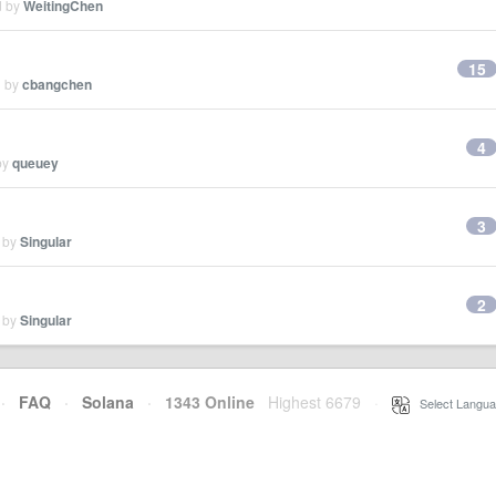
d by
WeitingChen
15
d by
cbangchen
4
by
queuey
3
d by
Singular
2
d by
Singular
·
FAQ
·
Solana
·
1343 Online
Highest 6679
·
Select Langua