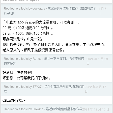
Replied to a topic by doctorzry
求家庭共享流量卡推荐（应该叫这个
1 月 5
›
日
名字吧）
广电官方 app 有公示的大流量套餐，可以办副卡。
29 元（ 100G 通用/100 分钟）。
39 元（ 150G 通用/150 分钟）。
可办两张副卡，6 元一张。
我用的是 39 元档。办了副卡给老人用，资源共享，主卡管理充值。
老人原来的卡都改了最低资费保号套餐。
Replied to a topic by Renco
统计一下 V 友们，除夕不放假
2024 年 1 月 29
›
日
的有多少
好消息：除夕放假！
坏消息：公司帮我们扣了调休。
Replied to a topic by 37Y37
寻几个喜欢户外露营/自驾的朋
2022 年 8 月 17
›
日
友
c2lzaXNjYXQ=
Replied to a topic by Flowing
最近那个电信新星卡怎么样
2021 年 12 月 16 日
›