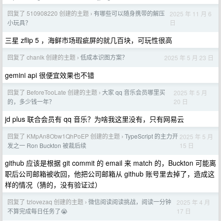
回复了 510908220 创建的主题
有哪些可以随身携带的解压
2025 年 11 月 6
›
日
小玩具？
三星 zflip 5 ，海鲜市场瑕疵屏的就几百块，可玩性很高
回复了 chanlk 创建的主题
低成本识图方案？
2025 年 5 月 23 日
›
gemini api 很便宜效果也不错
回复了 BeforeTooLate 创建的主题
大家 qq 音乐会员哪里买
2025 年 5 月
›
20 日
的，多少钱一年？
jd plus 联合会员有 qq 音乐？为啥我这里没有，只有网易云
回复了 KMpAn8Obw1QhPoEP 创建的主题
TypeScript 的主力开
2025 年 5 月
›
15 日
发之一 Ron Buckton 被裁后续
github 应该是根据 git commit 的 email 来 match 的，Buckton 可能离
职后公司邮箱被收回，他把公司邮箱从 github 账号里去掉了，造成这
样的情况（猜的，没有验证过）
回复了 tzlovezaq 创建的主题
微信阅读阅读挑战，阅读一分钟
2025 年 4 月
›
17 日
不算完成每日任务了😭