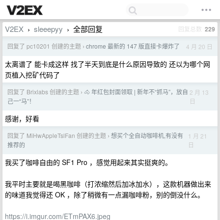
V2EX
sleeepyy
全部回复
回复总数
229
›
›
回复了 pc10201 创建的主题
chrome 最新的 147 版直接卡爆炸了
4 月 20 日
›
太离谱了 能卡成这样 找了半天到底是什么原因导致的 还以为哪个网
页植入挖矿代码了
回复了 Brixlabs 创建的主题
🐴 年红包封面领取 | 新年不“抓马”，放自
2 月 13
›
日
己一“马”！
感谢，好看
回复了 MiHwAppleTslFan 创建的主题
想买个全自动咖啡机,有没有
1 月 21
›
日
推荐的
我买了咖啡自由的 SF1 Pro ，感觉用起来其实挺爽的。
我平时主要就是喝黑咖啡（打浓缩然后加冰加水），这款机器做出来
的味道我觉得还 OK ，除了稍微有一点漏咖啡粉，别的倒没什么。
https://i.imgur.com/ETmPAX6.jpeg