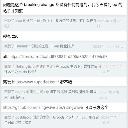
问题是这个 breaking change 都没有任何提醒的，我今天看到 op 的
帖子才知道
回复了 inas 创建的主题
想换个 15 万内的纯电，有什么推荐
2025 年 3 月 27
›
日
吗？
领克 z20
回复了 Huramkin 创建的主题
Filen 网盘打折
2024 年 11 月 21 日
›
aff:
https://filen.io/r/e4fbabd9838311d205a3525f14794c56
回复了 NothingExist 创建的主题
在 apple 生态下，最推荐使用
2024 年 9 月
›
4 日
什么待办 to-do 软件？
感觉
https://www.superlist.com/
挺不错
回复了 adguy 创建的主题
想问下 我这种 实时数据统计 可以
2024 年 8 月
›
26 日
用 flink 做吗？
https://github.com/risingwavelabs/risingwave
可以考虑这个
回复了 postdiablo 创建的主题
Airpods Pro 坏了一只，现在这
2024 年 7 月
›
16 日
个时间点有点尴尬