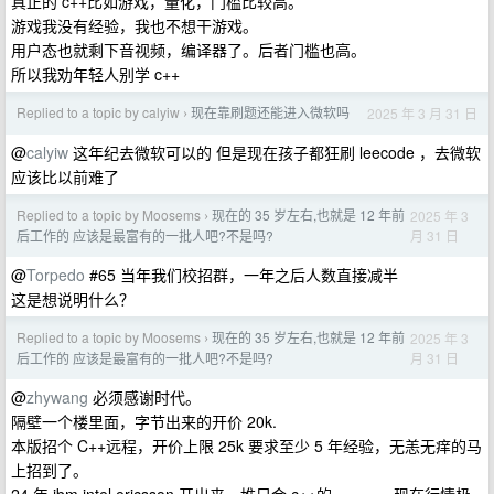
真正的 c++比如游戏，量化，门槛比较高。
游戏我没有经验，我也不想干游戏。
用户态也就剩下音视频，编译器了。后者门槛也高。
所以我劝年轻人别学 c++
Replied to a topic by calyiw
现在靠刷题还能进入微软吗
2025 年 3 月 31 日
›
@
calyiw
这年纪去微软可以的 但是现在孩子都狂刷 leecode ，去微软
应该比以前难了
Replied to a topic by Moosems
现在的 35 岁左右,也就是 12 年前
2025 年 3
›
月 31 日
后工作的 应该是最富有的一批人吧?不是吗?
@
Torpedo
#65 当年我们校招群，一年之后人数直接减半
这是想说明什么？
Replied to a topic by Moosems
现在的 35 岁左右,也就是 12 年前
2025 年 3
›
月 31 日
后工作的 应该是最富有的一批人吧?不是吗?
@
zhywang
必须感谢时代。
隔壁一个楼里面，字节出来的开价 20k.
本版招个 C++远程，开价上限 25k 要求至少 5 年经验，无恙无痒的马
上招到了。