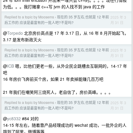
24 年 ibm intel ericsson 开出来一堆只会 c++的。。。。现在行情极
为低。。。我打赌拿 c++写 jvm 的人找不到 java 的工作
Replied to a topic by Moosems
现在的 35 岁左右,也就是 12 年前
2025 年 3
›
月 31 日
后工作的 应该是最富有的一批人吧?不是吗?
@
Torpedo
北京房价高点是 17 年 3.17 日，从 16 年 8 月开始起飞，
3.17 是发布新政灭火
Replied to a topic by Moosems
现在的 35 岁左右,也就是 12 年前
2025 年 3
›
月 31 日
后工作的 应该是最富有的一批人吧?不是吗?
@
ICB
嗯，比他们更老一些，从外企民企跳槽去互联网的，14-17 年
吧
16 年房价飞奔前买个房，如果 21 年卖掉能赚几百万吧
21 年我们在嘲笑阿三烧死人，老自信了，房价高峰。。。。
Replied to a topic by Moosems
现在的 35 岁左右,也就是 12 年前
2025 年 3
›
月 31 日
后工作的 应该是最富有的一批人吧?不是吗?
@
yc8332
#84 对的
14-15 年左右，随着靠产品经理成功的 wechat 成功，一批外企的人
跳到了阿里，微博等等