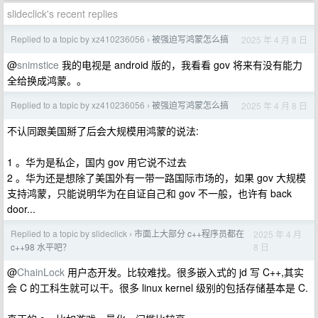
slideclick's recent replies
Replied to a topic by xz410236056
被强迫写鸿蒙怎么搞
2025 年 4 月 8 日
›
@
snimstice
我的电视是 android 版的，我看看 gov 将来有没有能力
全给换成鸿蒙。。
Replied to a topic by xz410236056
被强迫写鸿蒙怎么搞
2025 年 4 月 8 日
›
不认同跟美国掰了后会大规模用鸿蒙的说法:
1 。华为是私企，国内 gov 用它说不过去
2 。华为还是想除了美国外有一带一路国际市场的，如果 gov 大规模
支持鸿蒙，只能说明华为在自证自己和 gov 不一般，也许有 back
door...
Replied to a topic by slideclick
市面上大部分 c++程序员都在
2025 年 4 月
›
8 日
c++98 水平吧？
@
ChainLock
用户态开发。比较难找。很多嵌入式的 jd 写 C++,其实
会 C 的工科生就可以干。很多 linux kernel 级别的包括存储基本是 C.