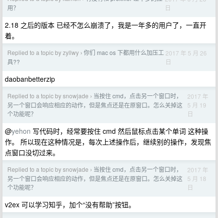
日
用？
2.18 之后的版本 已经不怎么崩溃了，我是一年多的用户了，一直开
着。
Replied to a topic by zyllwy
你们 mac os 下都用什么加压工
2017 年 5 月 26
›
日
具??
daobanbetterzip
Replied to a topic by snowjade
当按住 cmd，点击另一个窗口时，
2017 年
›
5 月 19
另一个窗口会响应相应的动作，但是焦点还是在原窗口。怎么关掉这
日
个功能呢？
@
yehon
写代码时，经常要按住 cmd 然后鼠标点击某个单词 这种操
作。 所以现在这种情况是，每次上述操作后，继续别的操作，发现焦
点窗口没切过来。
Replied to a topic by snowjade
当按住 cmd，点击另一个窗口时，
2017 年
›
5 月 18
另一个窗口会响应相应的动作，但是焦点还是在原窗口。怎么关掉这
日
个功能呢？
v2ex 可以学习知乎，加个“没有帮助”按钮。