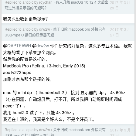
Replied to a topic by roychan
有人升级 macOS 10.12.4 之后出
2017 年 3 月
›
29 日
现过外接显示器的问题吗？
我怎么没收到更新提示？
Replied to a topic by drw2w
关于旧款 macbook pro 外接只有
2017 年 3 月
›
27 日
USB-type C 接口的显示器问题
@
QAPTEAWH
@
drw2w
你们研究的好复杂，这么多专业术语。 我就
大概的看了下苹果那个网页。
然后我的配置是这样的，
MacBook Pro (Retina, 13-inch, Early 2015)
aoc lv273hupx
加刚才京东那个链接的线。
mac 的 mini dp （ thunderbolt 2 ） 接到 显示器的 dp ， 4k 60hz
（存在问题，自动熄屏后，打不开，所以我把自动熄屏时间调成
never 了）。
我用 hdmi2.0 试了下，只能 4k 30hz 。
我还在上班的，我真是个好人么，不是个好员工。
Replied to a topic by drw2w
关于旧款 macbook pro 外接只有
2017 年 3 月
›
27 日
USB-type C 接口的显示器问题