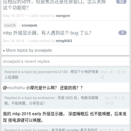
应相应的动作，但是焦点还是在原窗口。怎么关掉
33
这个功能呢？
May 19, 2017 • Lastly replied by
wangxm
macOS
•
snowjade
mbp 外接显示器，有人遇到这个 bug 了么？
7
Nov 19, 2016 • Lastly replied by
ming9083
More topics by snowjade
»
snowjade's recent replies
Replied to a topic by jasondennis12139
想买个小电驴用来
2021 年 7 月 30
›
日
上班通勤
@
mozhizhu
小摩托是什么啊？ 还能防雨？？
Replied to a topic by endosome
安装 SSD 后，电脑深度睡
2017 年 7 月
›
10 日
眠，不能唤醒，计将安出？
我的 mbp 2015 early 外接显示器， 深度睡眠后 也不能唤醒，后来发
现 按电源键可以唤醒。
Replied to a topic by kamen
有没有和 proxifier 差不多的应
2017 年 6 月 28
›