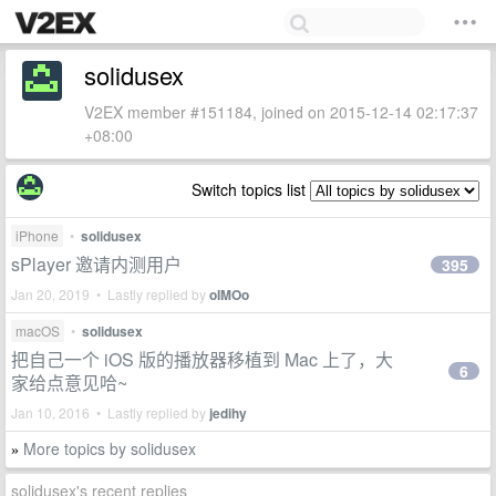
solidusex
V2EX member #151184, joined on 2015-12-14 02:17:37
+08:00
Switch topics list
iPhone
•
solidusex
sPlayer 邀请内测用户
395
Jan 20, 2019 • Lastly replied by
oIMOo
macOS
•
solidusex
把自己一个 iOS 版的播放器移植到 Mac 上了，大
6
家给点意见哈~
Jan 10, 2016 • Lastly replied by
jedihy
More topics by solidusex
»
solidusex's recent replies