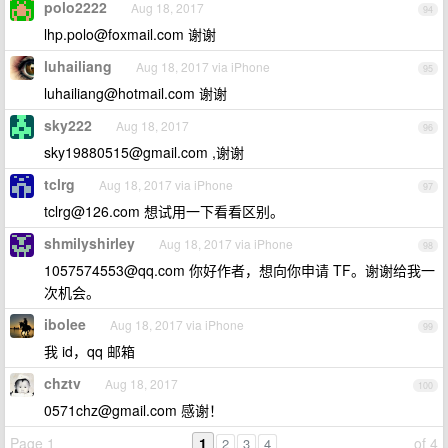
polo2222
Aug 18, 2017
94
lhp.polo@foxmail.com
谢谢
luhailiang
Aug 18, 2017 via iPhone
95
luhailiang@hotmail.com
谢谢
sky222
Aug 18, 2017
96
sky19880515@gmail.com
,谢谢
tclrg
Aug 18, 2017 via iPhone
97
tclrg@126.com
想试用一下看看区别。
shmilyshirley
Aug 18, 2017 via iPhone
98
1057574553@qq.com
你好作者，想向你申请 TF。谢谢给我一
次机会。
ibolee
Aug 18, 2017 via iPhone
99
我 id，qq 邮箱
chztv
Aug 18, 2017
100
0571chz@gmail.com
感谢！
Page 1
1
of 4
2
3
4