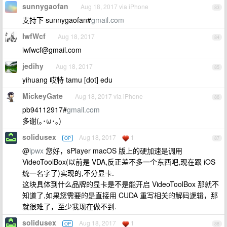
sunnygaofan
Aug 18, 2017 via iPhone
83
支持下 sunnygaofan#
gmail.com
IwfWcf
Aug 18, 2017
84
iwfwcf@gmail.com
jedihy
Aug 18, 2017
85
yihuang 哎特 tamu [dot] edu
MickeyGate
Aug 18, 2017 via iPhone
86
pb94112917#
gmail.com
多谢(｡･ω･｡)
solidusex
Aug 18, 2017
1
OP
87
@
ipwx
您好，sPlayer macOS 版上的硬加速是调用
VideoToolBox(以前是 VDA,反正差不多一个东西吧,现在跟 iOS
统一名字了)实现的,不分显卡.
这块具体到什么品牌的显卡是不是能开启 VideoToolBox 那就不
知道了,如果您需要的是直接用 CUDA 重写相关的解码逻辑，那
就很难了，至少我现在做不到.
solidusex
Aug 18, 2017
1
OP
88