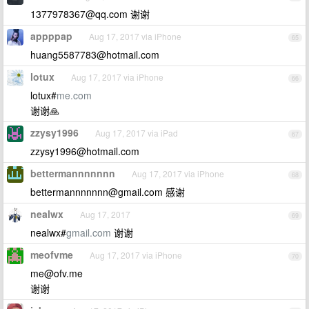
1377978367@qq.com
谢谢
appppap
Aug 17, 2017 via iPhone
65
huang5587783@hotmail.com
lotux
Aug 17, 2017 via iPhone
66
lotux#
me.com
谢谢🙏
zzysy1996
Aug 17, 2017 via iPad
67
zzysy1996@hotmail.com
bettermannnnnnn
Aug 17, 2017 via iPhone
68
bettermannnnnnn@gmail.com
感谢
nealwx
Aug 17, 2017
69
nealwx#
gmail.com
谢谢
meofvme
Aug 17, 2017 via iPhone
70
me@ofv.me
谢谢