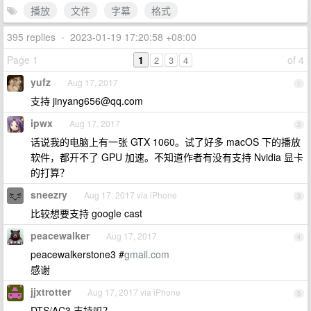
播放
文件
字幕
格式
395 replies
•
2023-01-19 17:20:58 +08:00
Page 1
1
of 4
2
3
4
yufz
Aug 17, 2017
1
支持
jinyang656@qq.com
ipwx
Aug 17, 2017
2
话说我的电脑上有一张 GTX 1060。试了好多 macOS 下的播放
软件，都开不了 GPU 加速。不知道作者有没有支持 Nvidia 显卡
的打算？
sneezry
Aug 17, 2017 via iPhone
3
比较想要支持 google cast
peacewalker
Aug 17, 2017
4
peacewalkerstone3 #
gmail.com
感谢
jjxtrotter
Aug 17, 2017 via iPhone
5
DTS/AC3 支持吗？