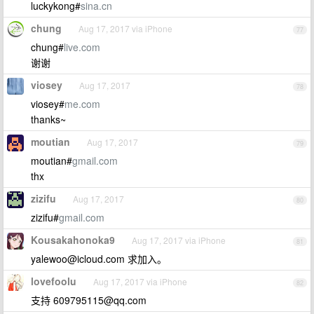
luckykong#
sina.cn
chung
Aug 17, 2017 via iPhone
77
chung#
live.com
谢谢
viosey
Aug 17, 2017
78
viosey#
me.com
thanks~
moutian
Aug 17, 2017
79
moutian#
gmail.com
thx
zizifu
Aug 17, 2017
80
zizifu#
gmail.com
Kousakahonoka9
Aug 17, 2017 via iPhone
81
yalewoo@icloud.com
求加入。
lovefoolu
Aug 17, 2017 via iPhone
82
支持
609795115@qq.com