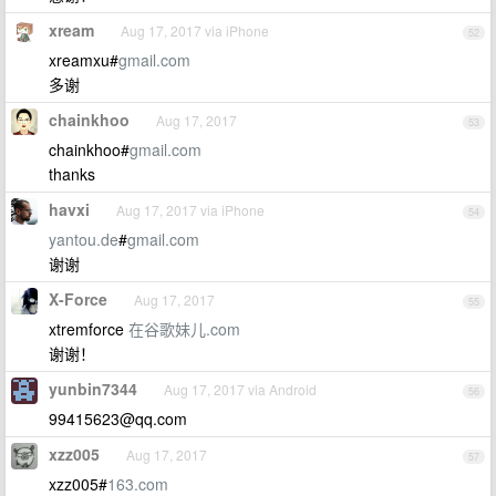
xream
Aug 17, 2017 via iPhone
52
xreamxu#
gmail.com
多谢
chainkhoo
Aug 17, 2017
53
chainkhoo#
gmail.com
thanks
havxi
Aug 17, 2017 via iPhone
54
yantou.de
#
gmail.com
谢谢
X-Force
Aug 17, 2017
55
xtremforce
在谷歌妹儿.com
谢谢！
yunbin7344
Aug 17, 2017 via Android
56
99415623@qq.com
xzz005
Aug 17, 2017
57
xzz005#
163.com