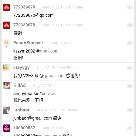
772339670
Aug 17, 2017 via iPhone
31
772339670@qq.com
772339670
Aug 17, 2017 via iPhone
32
感谢
EasonSummer
Aug 17, 2017
33
kszym2002 #
gmail.com
感谢!
crayygy
Aug 17, 2017 via iPhone
34
我的 V2EX id @
gmail.com
感谢先！
KillAd
Aug 17, 2017
35
anonymouse #
cntv.cn
我也来测一下吧
junbaor
Aug 17, 2017 via iPhone
36
junbaor@gmail.com
感谢
100809537
Aug 17, 2017
37
100809537#
outlook.com
感谢！