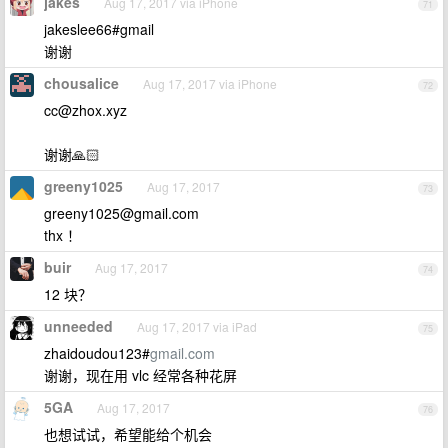
jakes
Aug 17, 2017 via iPhone
71
jakeslee66#gmail
谢谢
chousalice
Aug 17, 2017 via iPhone
72
cc@zhox.xyz
谢谢🙏🏻
greeny1025
Aug 17, 2017
73
greeny1025@gmail.com
thx ！
buir
Aug 17, 2017
74
12 块？
unneeded
Aug 17, 2017 via iPad
75
zhaidoudou123#
gmail.com
谢谢，现在用 vlc 经常各种花屏
5GA
Aug 17, 2017
76
也想试试，希望能给个机会