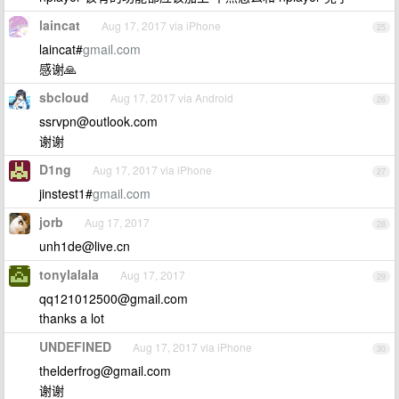
laincat
Aug 17, 2017 via iPhone
25
laincat#
gmail.com
感谢🙏
sbcloud
Aug 17, 2017 via Android
26
ssrvpn@outlook.com
谢谢
D1ng
Aug 17, 2017 via iPhone
27
jinstest1#
gmail.com
jorb
Aug 17, 2017
28
unh1de@live.cn
tonylalala
Aug 17, 2017
29
qq121012500@gmail.com
thanks a lot
UNDEFlNED
Aug 17, 2017 via iPhone
30
thelderfrog@gmail.com
谢谢