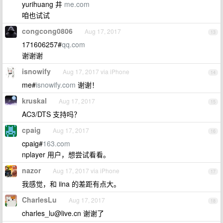
yurihuang 井
me.com
咱也试试
congcong0806
Aug 17, 2017
13
171606257#
qq.com
谢谢谢
isnowify
Aug 17, 2017 via iPhone
14
me#
isnowify.com
谢谢！
kruskal
Aug 17, 2017
15
AC3/DTS 支持吗？
cpaig
Aug 17, 2017
16
cpaig#
163.com
nplayer 用户，想尝试看看。
nazor
Aug 17, 2017 via iPhone
17
我感觉，和 iina 的差距有点大。
CharlesLu
Aug 17, 2017
18
charles_lu@live.cn
谢谢了