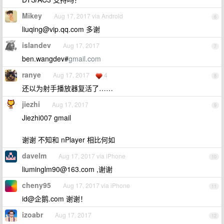
Mikey
Aug 17, 2017 via Android
6
liuqing@vip.qq.com
多谢
islandev
Aug 17, 2017
7
ben.wangdev#
gmail.com
ranye
Aug 17, 2017
4
8
还以为射手播放器复活了……
jiezhi
Aug 17, 2017
9
Jiezhi007 gmail
谢谢 不知和 nPlayer 相比何如
davelm
Aug 17, 2017 via iPhone
10
liuminglm90@163.com
,谢谢
cheny95
Aug 17, 2017 via iPhone
11
id@企鹅.com 谢谢！
izoabr
Aug 17, 2017
12