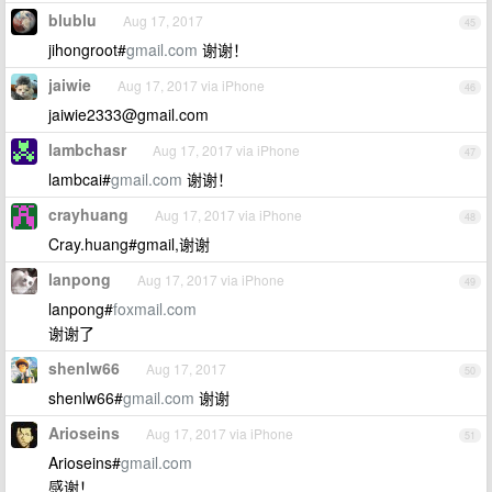
blublu
Aug 17, 2017
45
jihongroot#
gmail.com
谢谢！
jaiwie
Aug 17, 2017 via iPhone
46
jaiwie2333@gmail.com
lambchasr
Aug 17, 2017 via iPhone
47
lambcai#
gmail.com
谢谢！
crayhuang
Aug 17, 2017 via iPhone
48
Cray.huang#gmail,谢谢
lanpong
Aug 17, 2017 via iPhone
49
lanpong#
foxmail.com
谢谢了
shenlw66
Aug 17, 2017
50
shenlw66#
gmail.com
谢谢
Arioseins
Aug 17, 2017 via iPhone
51
Arioseins#
gmail.com
感谢！