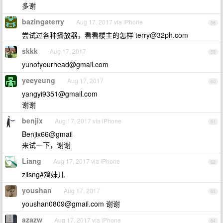
多谢
bazingaterry
Aug 17, 2017 via iPhone
58
尝试过各种播放器，看看楼主的怎样
terry@32ph.com
skkk
Aug 17, 2017
59
yunofyourhead@gmail.com
yeeyeung
Aug 17, 2017
60
yangyi9351@gmail.com
谢谢
benjix
Aug 17, 2017 via iPhone
61
Benjix66@gmail
来试一下，谢谢
Liang
Aug 17, 2017 via iPhone
62
zlisng#鸡妹儿
youshan
Aug 17, 2017
63
youshan0809@gmail.com
谢谢
azazw
Aug 17, 2017 via iPhone
64