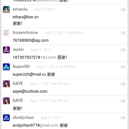
ethanlu
Aug 17, 2017
38
ethan@live.cn
谢谢！
frozenthrone
Aug 17, 2017 via iPhone
39
76768993@qq.com
mofei
Aug 17, 2017
40
18735750727#
163.com
感谢！
SuperXH
Aug 17, 2017 via iPhone
41
superzzh@mail.ru
谢谢
SAYE
Aug 17, 2017 via iPhone
42
saye@outlook.com
SAYE
Aug 17, 2017 via iPhone
43
谢谢！
iAndychan
Aug 17, 2017
44
andychan977#
gmail.com
谢谢