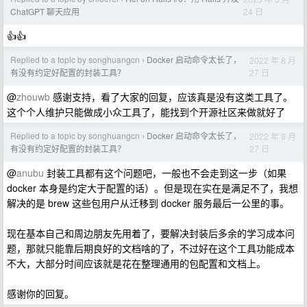
24 日
ChatGPT 聊天应用
👍👍
Replied to a topic by songhuangcn
Docker 启动命令太长了，
2022 年 8 月
›
27 日
有没有约定好配置的封装工具？
@
zhouwb
感谢支持，看了大家的回复，应该真是没有这类工具了。
这个个人维护只能做成小众工具了，能找到个开源社区来做就好了
Replied to a topic by songhuangcn
Docker 启动命令太长了，
2022 年 8 月
›
27 日
有没有约定好配置的封装工具？
@
anubu
封装工具都有这个问题吧，一般也不会走到这一步（如果
docker 本身是约定大于配置的话）。但是现在实在是满足不了，我想
解决的是 brew 这些包用户从迁移到 docker 服务最后一公里的事。
现在基本自己和周边朋友先用着了，要解决封装后多余的学习成本问
题，那就只能靠后期良好的文档啥的了，不过好在这个工具功能成本
不大，大部分时间应该就是花在整理通用的包配置和文档上。
感谢你的回复。