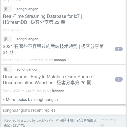
推广
•
songhuangcn
Real-Time Streaming Database for IoT |
HStreamDB | 极客分享第 22 期
Mar 24, 2021
推广
•
songhuangcn
2021 有哪些不容错过的后端技术趋势 | 极客分享第
1
21 期
Mar 15, 2021 • Lastly replied by
hooopo
推广
•
songhuangcn
Docusaurus · Easy to Maintain Open Source
1
Documentation Websites | 极客分享第 20 期
Mar 8, 2021 • Lastly replied by
hooopo
More topics by songhuangcn
»
songhuangcn's recent replies
Replied to a topic by JackMaMa
新用户注册币安交易所赠送
2025 年 8 月 1
›
日
500 枚$V2EX