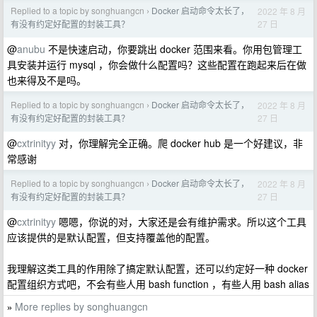
Replied to a topic by songhuangcn
Docker 启动命令太长了，
2022 年 8 月
›
27 日
有没有约定好配置的封装工具？
@
anubu
不是快速启动，你要跳出 docker 范围来看。你用包管理工
具安装并运行 mysql ，你会做什么配置吗？这些配置在跑起来后在做
也来得及不是吗。
Replied to a topic by songhuangcn
Docker 启动命令太长了，
2022 年 8 月
›
27 日
有没有约定好配置的封装工具？
@
cxtrinityy
对，你理解完全正确。爬 docker hub 是一个好建议，非
常感谢
Replied to a topic by songhuangcn
Docker 启动命令太长了，
2022 年 8 月
›
27 日
有没有约定好配置的封装工具？
@
cxtrinityy
嗯嗯，你说的对，大家还是会有维护需求。所以这个工具
应该提供的是默认配置，但支持覆盖他的配置。
我理解这类工具的作用除了搞定默认配置，还可以约定好一种 docker
配置组织方式吧，不会有些人用 bash function ，有些人用 bash alias
More replies by songhuangcn
»