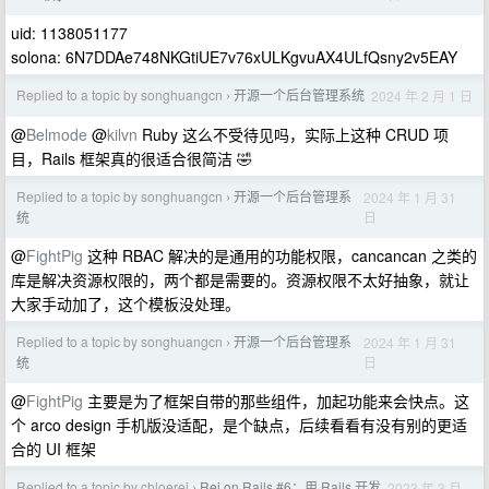
uid: 1138051177
solona: 6N7DDAe748NKGtiUE7v76xULKgvuAX4ULfQsny2v5EAY
Replied to a topic by songhuangcn
开源一个后台管理系统
2024 年 2 月 1 日
›
@
Belmode
@
kilvn
Ruby 这么不受待见吗，实际上这种 CRUD 项
目，Rails 框架真的很适合很简洁 🤣
Replied to a topic by songhuangcn
开源一个后台管理系
2024 年 1 月 31
›
日
统
@
FightPig
这种 RBAC 解决的是通用的功能权限，cancancan 之类的
库是解决资源权限的，两个都是需要的。资源权限不太好抽象，就让
大家手动加了，这个模板没处理。
Replied to a topic by songhuangcn
开源一个后台管理系
2024 年 1 月 31
›
日
统
@
FightPig
主要是为了框架自带的那些组件，加起功能来会快点。这
个 arco design 手机版没适配，是个缺点，后续看看有没有别的更适
合的 UI 框架
Replied to a topic by chloerei
Rei on Rails #6：用 Rails 开发
2023 年 3 月
›