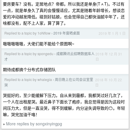
要房要车？没有。定居地点？帝都。所以我还是单身(TㅅT)。不过有
一点，就是单身久了真的会慢慢适应，尤其是随着年龄增长，想谈恋
爱的冲动越发降低。碰到好姑娘，也会觉得自己都快油腻中年了，还
啥都没有，配不上人家，算了算了。
Replied to a topic by 1oNflow
2019 年度晒桌面
2019 年 1 月 1 日
›
嗷嗷嗷嗷嗷，大佬们能不能给个原图啊~
Replied to a topic by spongedu
成都腾讯云招聘数据库人
2018 年 12 月 31
›
日
才
期待成都搞个分布式存储团队
Replied to a topic by whalegia
周日晚上在公司会议室里
2018 年 10 月 22
›
日
哭
哭挺好的，至少能缓解下压力。自从来到霾都，我都哭过好几次了，
一个人在出租屋哭。最近鼻子下面长了疱疹，我总觉得是因为这段时
间压力大，但是一直没哭，得不到缓解，内分泌失调导致的😶。年轻
嘛，哭完加油干咯！
More replies by songxinyingpg
»