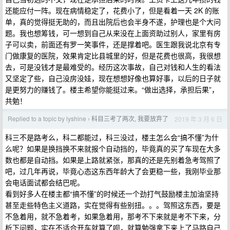
还能应付一阵。现在病情稳定了，花费小了，但是看着一天 2K 的账
单，真的觉得挺无助的，而且出院后也会半身不遂，护理也是个大问
题。我也想筹钱，可一想到自己从来没在上面资助过别人，家里有房
子可以卖，前面还有罗一笑事件，还是撑着吧。医生跟我说北京有专
门做康复的医院，效果肯定比县城里的好，但是花费也很高，我很想
去，可是没钱才是最难受的。经历这次事故，自己对钱和人生的看法
又坚定了些，自己没房没娃，现在想想好像也算好事，以后的日子就
是更努力的赚钱了。楼主希望你能挺过来。“做出选择，承担后果”，
共勉！
Replied to a topic by lyshine
科目三考了两次, 我要放弃了
2019 年 3 月 6 日
›
科三不是路考么，科二都能过，科三没过，楼主怎么会“搞不懂”为什
么呢？如果是换挡换不来就报个自动挡的，毕竟真的买了车现在大多
数也都是自动挡。如果是上路就紧张，那真的还是先别着急考驾照了
吧，过几年再说，毕竟心态这东西年龄大了会更稳一些，我刚毕业那
会电话面试都会结巴呢。
看到好多人在楼主都“搞不懂”的时候还一个劲打气鼓励楼主加油坚持
甚至走些特色主义道路，实在觉得有些别扭。。。驾照这东西，要是
不急着用，就不急着考，如果急着用，那考不下来就是考不下来，分
析下问题，实在不适合开车就算了呗，就算勉强拿下来上了马路自己