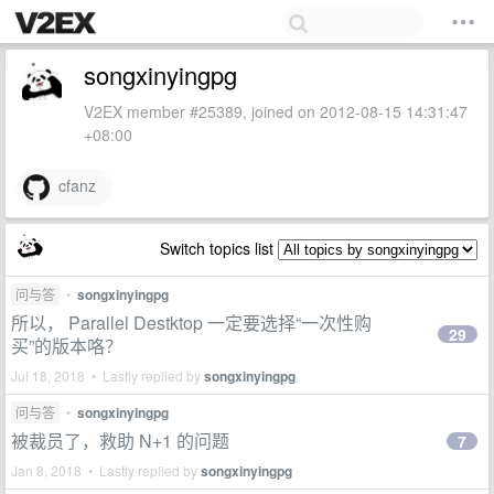
songxinyingpg
V2EX member #25389, joined on 2012-08-15 14:31:47
+08:00
cfanz
Switch topics list
问与答
•
songxinyingpg
所以， Parallel Destktop 一定要选择“一次性购
29
买”的版本咯？
Jul 18, 2018 • Lastly replied by
songxinyingpg
问与答
•
songxinyingpg
被裁员了，救助 N+1 的问题
7
Jan 8, 2018 • Lastly replied by
songxinyingpg