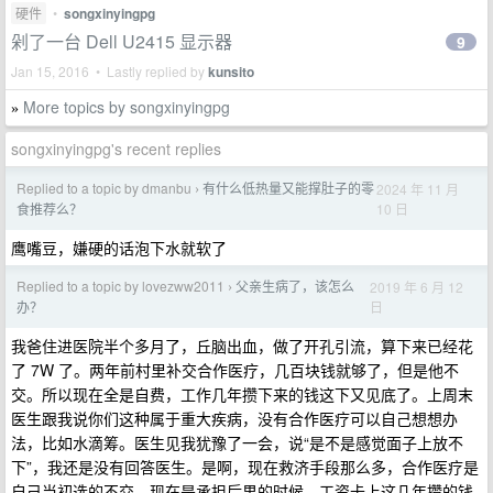
硬件
•
songxinyingpg
剁了一台 Dell U2415 显示器
9
Jan 15, 2016 • Lastly replied by
kunsito
More topics by songxinyingpg
»
songxinyingpg's recent replies
Replied to a topic by dmanbu
有什么低热量又能撑肚子的零
2024 年 11 月
›
10 日
食推荐么？
鹰嘴豆，嫌硬的话泡下水就软了
Replied to a topic by lovezww2011
父亲生病了，该怎么
2019 年 6 月 12
›
日
办？
我爸住进医院半个多月了，丘脑出血，做了开孔引流，算下来已经花
了 7W 了。两年前村里补交合作医疗，几百块钱就够了，但是他不
交。所以现在全是自费，工作几年攒下来的钱这下又见底了。上周末
医生跟我说你们这种属于重大疾病，没有合作医疗可以自己想想办
法，比如水滴筹。医生见我犹豫了一会，说“是不是感觉面子上放不
下”，我还是没有回答医生。是啊，现在救济手段那么多，合作医疗是
自己当初选的不交，现在是承担后果的时候。工资卡上这几年攒的钱