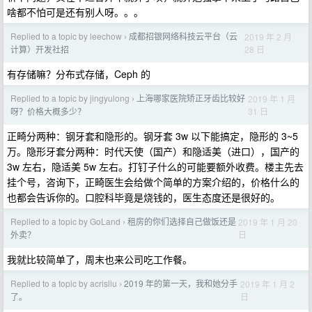
啥都不怕可是还有别人呀。。。
Replied to a topic by leechow
成都招银网络科技云平台（云
2019 年 2 月
›
28 日
计算）开发社招
有存储嘛？分布式存储，Ceph 的
Replied to a topic by jingyulong
上海哪家医院矫正牙齿比较好
2019 年 1 月
›
31 日
呀？价格大概多少？
正畸分两种：钢牙套和隐形的。钢牙套 3w 以下能搞定，隐形的 3~5
万。隐形牙套分两种：时代天使（国产）和隐适美（进口），国产的
3w 左右，隐适美 5w 左右。打钉子什么的可能要额外收费。楼主先去
挂个号，咨询下，正畸医生会给做个简单的方案介绍的，价格什么的
也都会告诉你的。口腔科毕竟是烧钱的，医生态度还是很好的。
Replied to a topic by GoLand
租房的你们选择自己做饭还是
2019 年 1 月 20
›
日
外卖？
我就比较简单了，周末也来公司吃工作餐。
Replied to a topic by acrisliu
2019 年的第一天，我和她分手
2019 年 1 月 2
›
日
了。