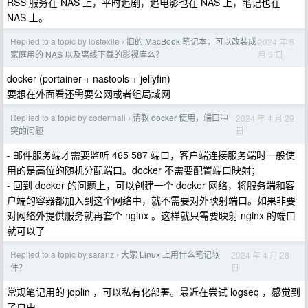
RSS 服务在 NAS 上，平时追剧，追电影也在 NAS 上，笔记也在
NAS 上。
Replied to a topic by lostexile
旧的 MacBook 笔记本，可以改装成
2024 年 5
›
月 6 日
家庭用的 NAS 以及离线下载的影视库么？
docker (portainer + nastools + jellyfin)
要想在外面看还需要公网或者组局域网
Replied to a topic by codermali
请教 docker 使用，端口冲
2024 年 4 月 29
›
日
突的问题
- 邮件服务端才需要监听 465 587 端口，客户端连接服务端时一般使
用的是高位的随机分配端口。docker 不需要配置端口映射；
- 回到 docker 的问题上，可以创建一个 docker 网络，将服务端和客
户端的容器都加入到这个网络中，就不需要对外映射端口。如果非要
对网络外提供服务就再套个 nginx 。这样就只需要映射 nginx 的端口
就可以了
Replied to a topic by saranz
大家 Linux 上用什么笔记软
2024 年 4 月 28
›
日
件？
常规笔记用的 joplin ，可以私有化部署。最近在尝试 logseq ，感觉到
了自由