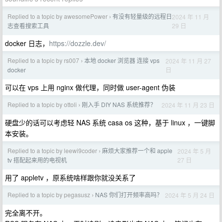
Replied to a topic by awesomePower
有没有轻量级的远程日
2024 年 11 月
›
29 日
志查看搜索工具
docker 日志，
https://dozzle.dev/
Replied to a topic by rs007
本地 docker 浏览器 连接 vps
2024 年 11 月 27
›
日
docker
可以在 vps 上用 nginx 做代理，同时做 user-agent 伪装
Replied to a topic by ottoli
刚入手 DIY NAS 系统推荐？
2024 年 11 月 23 日
›
硬盘少的话可以考虑轻 NAS 系统 casa os 这种，基于 linux ，一键脚
本安装。
Replied to a topic by leewi9coder
麻烦大家推荐一个和 apple
2024 年 5 月
›
27 日
tv 搭配起来用的电视机
用了 appletv ，原系统啥样跟你就没关系了
Replied to a topic by pegasusz
NAS 你们打开频率高吗？
2024 年 5 月 24 日
›
完全离不开。