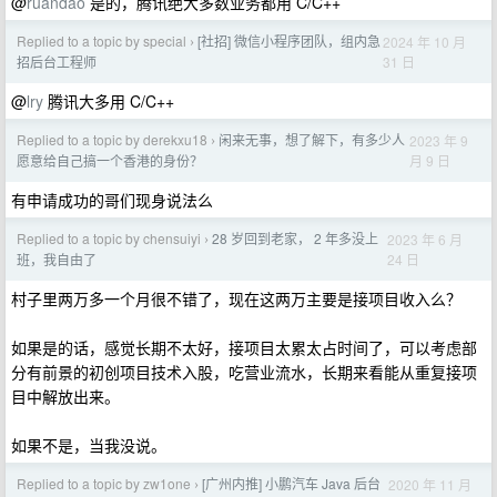
@
ruandao
是的，腾讯绝大多数业务都用 C/C++
Replied to a topic by special
[社招] 微信小程序团队，组内急
2024 年 10 月
›
31 日
招后台工程师
@
lry
腾讯大多用 C/C++
Replied to a topic by derekxu18
闲来无事，想了解下，有多少人
2023 年 9
›
月 9 日
愿意给自己搞一个香港的身份？
有申请成功的哥们现身说法么
Replied to a topic by chensuiyi
28 岁回到老家， 2 年多没上
2023 年 6 月
›
24 日
班，我自由了
村子里两万多一个月很不错了，现在这两万主要是接项目收入么？
如果是的话，感觉长期不太好，接项目太累太占时间了，可以考虑部
分有前景的初创项目技术入股，吃营业流水，长期来看能从重复接项
目中解放出来。
如果不是，当我没说。
Replied to a topic by zw1one
[广州内推] 小鹏汽车 Java 后台
2020 年 11 月
›