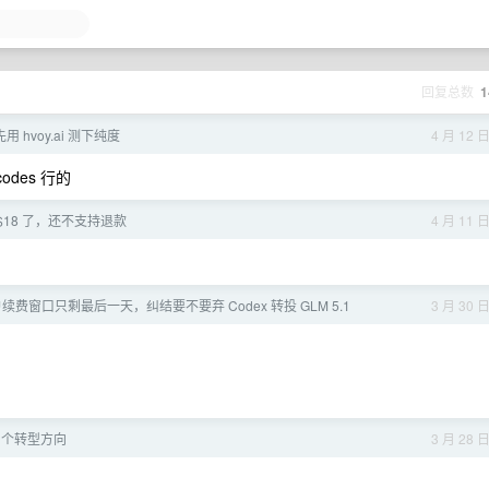
回复总数
1
先用 hvoy.ai 测下纯度
4 月 12 
odes 行的
版都$18 了，还不支持退款
4 月 11 
续费窗口只剩最后一天，纠结要不要弃 Codex 转投 GLM 5.1
3 月 30 
5 个转型方向
3 月 28 