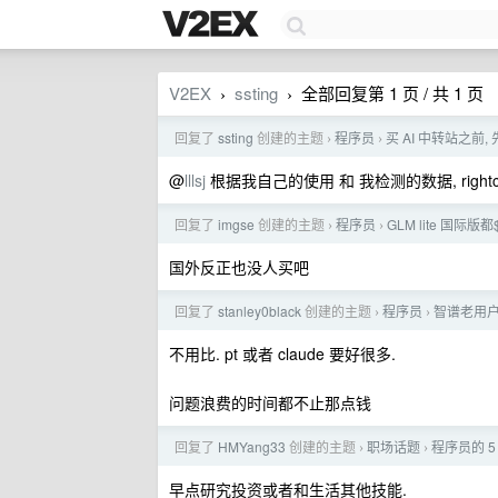
V2EX
ssting
全部回复第 1 页 / 共 1 页
›
›
回复了
ssting
创建的主题
程序员
买 AI 中转站之前, 
›
›
@
lllsj
根据我自己的使用 和 我检测的数据, rightc
回复了
imgse
创建的主题
程序员
GLM lite 国际
›
›
国外反正也没人买吧
回复了
stanley0black
创建的主题
程序员
智谱老用户
›
›
不用比. pt 或者 claude 要好很多.
问题浪费的时间都不止那点钱
回复了
HMYang33
创建的主题
职场话题
程序员的 
›
›
早点研究投资或者和生活其他技能.