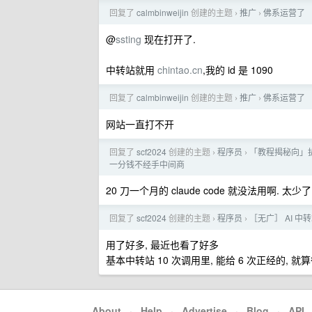
回复了
calmbinweijin
创建的主题
推广
佛系运营了
›
›
@
ssting
现在打开了.
中转站就用
chintao.cn
,我的 id 是 1090
回复了
calmbinweijin
创建的主题
推广
佛系运营了
›
›
网站一直打不开
回复了
scf2024
创建的主题
程序员
「教程揭秘向」扒
›
›
一分钱不经手中间商
20 刀一个月的 claude code 就没法用啊. 太少了
回复了
scf2024
创建的主题
程序员
［无广］ AI 
›
›
用了好多, 最近也看了好多
基本中转站 10 次调用里, 能给 6 次正经的, 就
About
·
Help
·
Advertise
·
Blog
·
API