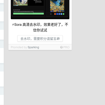
日
⚡Sora 高清去水印，效果老好了，不
日
信你试试
去水印，需要积分请留言🎁
日
Promoted by
Sparking
PRO
日
日