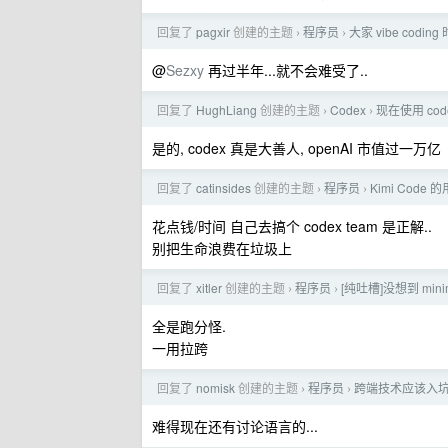
回复了
pagxir
创建的主题
程序员
大家 vibe cod
›
›
@
Sezxy
再过半年...就不会难受了..
回复了
HughLiang
创建的主题
Codex
现在使用 co
›
›
是的, codex 真是大善人, openAI 市值过一万亿
回复了
catinsides
创建的主题
程序员
Kimi Cod
›
›
花点钱/时间 自己去搞个 codex team 是正解..
别把生命浪费在垃圾上
回复了
xitler
创建的主题
程序员
[纯吐槽]没想到 min
›
›
全是跑分怪.
一用拉跨
回复了
nomisk
创建的主题
程序员
跨端技术应该入
›
›
难得现在还有讨论语言的...