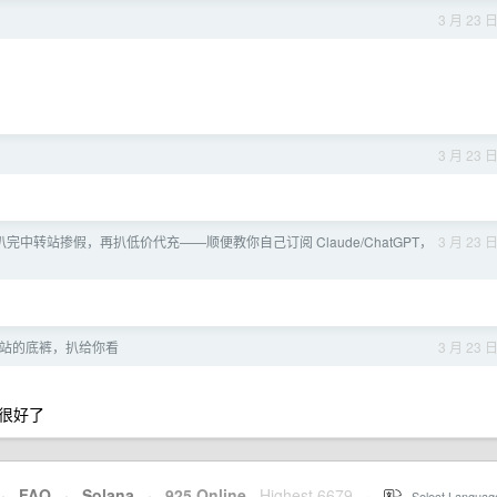
3 月 23 
3 月 23 
完中转站掺假，再扒低价代充——顺便教你自己订阅 Claude/ChatGPT，
3 月 23 
中转站的底裤，扒给你看
3 月 23 
算很好了
·
FAQ
·
Solana
·
925 Online
Highest 6679
·
Select Languag