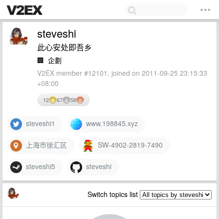
steveshi
此心安处即吾乡
🏢
企劃
V2EX member #12101, joined on 2011-09-25 23:15:33
+08:00
12
67
58
steveshi1
www.198845.xyz
上海市徐汇区
SW-4902-2819-7490
steveshi5
steveshi
Switch topics list