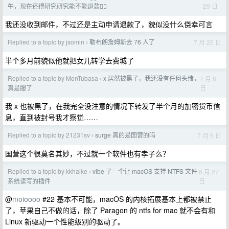
29 日
午，现在还得研究研究能不能退款🙂‍↔️
我还没收到邮件，不过还是主动申请退款了，貌似没什么侥幸可言
Replied to a topic by jsomin
勒布朗詹姆斯去 76 人了
7 月 25 日
›
半个多月前貌似他就把女儿转学去费城了
Replied to a topic by MonTubasa
x 居然被黑了，我还没有任何头绪，
7 月 8
›
日
真是服了
我 x 也被黑了，在我完全没注意的情况下转发了半个月的加密货币信
息，直到被封号我才察觉……
Replied to a topic by 21231sv
surge 真的是国营的吗
7 月 6 日
›
国营这个很莫名其妙，不过就一个软件也有孝子么？
Replied to a topic by kkhaike
vibe 了一个让 macOS 支持 NTFS 文件
6 月 27
›
日
系统读写的插件
@
moioooo
#22 基本不可能，macOS 的内核拓展基本上都被禁止
了，苹果自己不做的话，除了 Paragon 的 ntfs for mac 就不会有和
Linux 新驱动一个性能级别的驱动了。