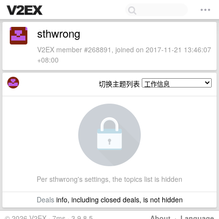
sthwrong
V2EX member #268891, joined on 2017-11-21 13:46:07
+08:00
切换主题列表
Per sthwrong's settings, the topics list is hidden
Deals
info, including closed deals, is not hidden
© 2026 V2EX · 7ms · 3.9.8.5
About
·
Language