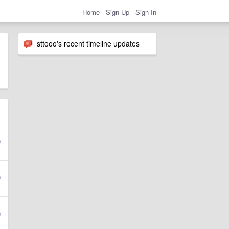
Home
Sign Up
Sign In
sttooo's recent timeline updates