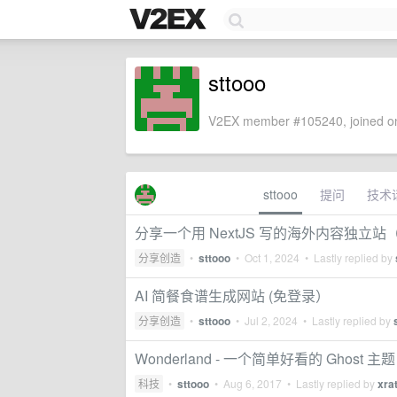
sttooo
V2EX member #105240, joined on
sttooo
提问
技术
分享一个用 NextJS 写的海外内容独立站
分享创造
•
sttooo
•
Oct 1, 2024
• Lastly replied by
AI 简餐食谱生成网站 (免登录）
分享创造
•
sttooo
•
Jul 2, 2024
• Lastly replied by
Wonderland - 一个简单好看的 Ghost 主题
科技
•
sttooo
•
Aug 6, 2017
• Lastly replied by
xra