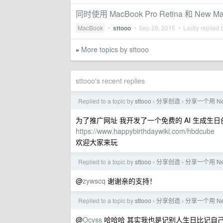
同时使用 MacBook Pro Retina 和 Ne
MacBook
•
sttooo
•
Sep 28, 2015
• Lastly replied
More topics by sttooo
»
sttooo's recent replies
Replied to a topic by
sttooo
分享创造
分享一个用 N
›
›
为了推广网址 我开发了一个免费的 AI 生成生日创
https://www.happybirthdaywiki.com/hbdcube
欢迎大家来玩
Replied to a topic by
sttooo
分享创造
分享一个用 N
›
›
@
zywscq
谢谢亲的支持！
Replied to a topic by
sttooo
分享创造
分享一个用 N
›
›
@
Ocyss
哈哈哈 其实我也是记别人生日比记自