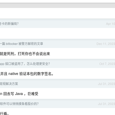
月卡的新骗局？
Apr 1
篇 bitlocker 被警方解密的文章
Dec 11, 202
就是死刑，打死你也不会说出来
 app 接口被盗用了，怎么处理更安全？
Oct 7, 202
，并且 native 验证本包的数字签名。
程师常规解决方案
Jul 31, 202
in 回去写 Java ，巨难受
软件可以悄悄摸鱼看股价的？
Jul 31, 202
令行看。