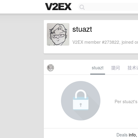
stuazt
V2EX member #273822, joined on
stuazt
提问
技术
Per stuazt's 
Deals
info,