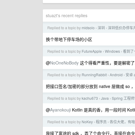
stuazt's recent replies
Replied to a topic by
midsolo
深圳
深圳低价办停车
›
›
换个带地下停车场的小区
Replied to a topic by
FutureApple
Windows
看到了一
›
›
@
NoOneNoBody
这个得看严重性，要是解密了
Replied to a topic by
RunningRabbit
Android
安卓
›
›
把接口签名/加密的部分放到 native 层做成 so 
Replied to a topic by
kachu673
Java
Spring 工
›
›
@
Ayanokouji
Kotlin 是真的香，用一段时间 Kotl
Replied to a topic by
NoKey
程序员
各位大佬，有啥
›
›
我接了富途的 sdk ，弄了个命令行，直接在命