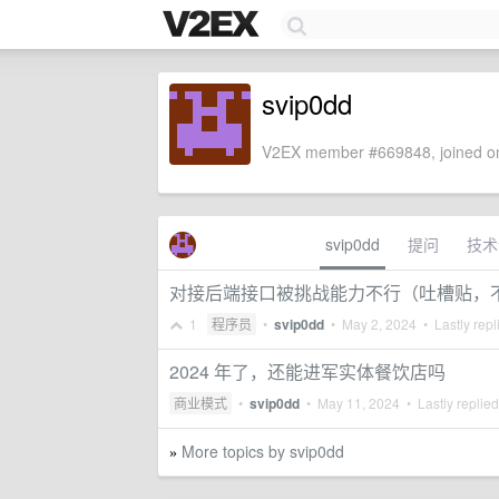
svip0dd
V2EX member #669848, joined on
svip0dd
提问
技术
对接后端接口被挑战能力不行（吐槽贴，
1
程序员
•
svip0dd
•
May 2, 2024
• Lastly repl
2024 年了，还能进军实体餐饮店吗
商业模式
•
svip0dd
•
May 11, 2024
• Lastly replie
More topics by svip0dd
»