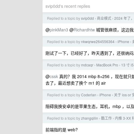
svip0dd's recent replies
Replied to a topic by
svip0dd
商业模式
2024 年
›
›
@
pinkMan3
@
Richardhtw
城管很麻烦，这边我
Replied to a topic by
nkwqrwe264556364
iPhone
›
›
刚试了一下，已经好了，昨天遇到了，还很纳闷
Replied to a topic by
mdcaqr
MacBook Pro
13 寸 i
›
›
@
cssk
真的？我 2014 mbp 8+256 ，现
去了，最近想卖了换个 m1 的 air
Replied to a topic by
Coderlan
iPhone
关于 ios or
›
›
阻碍我换安卓的是苹果生态，耳机，mbp ，以及 ca
Replied to a topic by
zhangqilin
酷工作
内推 3-XX
›
›
前端指的是 web?