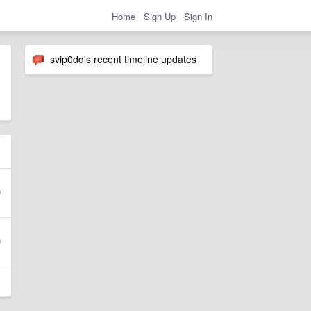
Home
Sign Up
Sign In
svip0dd's recent timeline updates