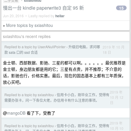
二手交易
•
sxiashitou
慢出一台 kindle paperwrite3 自定 95 新
15
Jun 20, 2016 • Lastly replied by
heliar
More topics by sxiashitou
»
sxiashitou's recent replies
Replied to a topic by UserANullPointer
升级旧电脑，求问哪
2019 年 10 月
›
18 日
款 sata 口的 ssd 合适
金士顿、西部数据、影驰、三星的都可以啊。。。。。。最优推荐是
金士顿，身边朋友都是用的它；三星有点贵，并不推荐；不介意的
话，影驰也行，价格实惠。最后，现在的固态基本上都有三年质保，
放心买吧。
2019 年
Replied to a topic by sxiashitou
信用卡小白，刚毕业工作，觉得有
›
10 月 12
需要办张卡，问一下各位大佬，办信用卡有什么注意的事项。
日
@
mangoDB
看了下，受教了
2019 年
Replied to a topic by sxiashitou
信用卡小白，刚毕业工作，觉得有
›
10 月 10