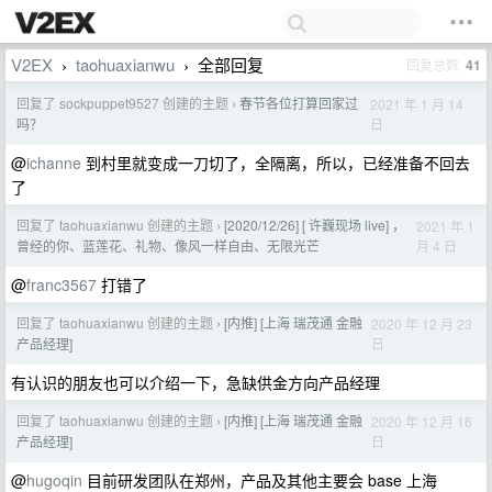
V2EX
taohuaxianwu
全部回复
回复总数
41
›
›
回复了 sockpuppet9527 创建的主题
春节各位打算回家过
2021 年 1 月 14
›
日
吗？
@
ichanne
到村里就变成一刀切了，全隔离，所以，已经准备不回去
了
回复了 taohuaxianwu 创建的主题
[2020/12/26] [ 许巍现场 live] ，
2021 年 1
›
月 4 日
曾经的你、蓝莲花、礼物、像风一样自由、无限光芒
@
franc3567
打错了
回复了 taohuaxianwu 创建的主题
[内推] [上海 瑞茂通 金融
2020 年 12 月 23
›
日
产品经理]
有认识的朋友也可以介绍一下，急缺供金方向产品经理
回复了 taohuaxianwu 创建的主题
[内推] [上海 瑞茂通 金融
2020 年 12 月 16
›
日
产品经理]
@
hugoqin
目前研发团队在郑州，产品及其他主要会 base 上海