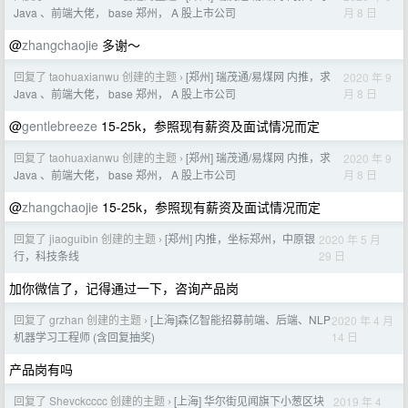
月 8 日
Java 、前端大佬， base 郑州， A 股上市公司
@
zhangchaojie
多谢～
回复了 taohuaxianwu 创建的主题
[郑州] 瑞茂通/易煤网 内推，求
2020 年 9
›
月 8 日
Java 、前端大佬， base 郑州， A 股上市公司
@
gentlebreeze
15-25k，参照现有薪资及面试情况而定
回复了 taohuaxianwu 创建的主题
[郑州] 瑞茂通/易煤网 内推，求
2020 年 9
›
月 8 日
Java 、前端大佬， base 郑州， A 股上市公司
@
zhangchaojie
15-25k，参照现有薪资及面试情况而定
回复了 jiaoguibin 创建的主题
[郑州] 内推，坐标郑州，中原银
2020 年 5 月
›
29 日
行，科技条线
加你微信了，记得通过一下，咨询产品岗
回复了 grzhan 创建的主题
[上海]森亿智能招募前端、后端、NLP
2020 年 4 月
›
14 日
机器学习工程师 (含回复抽奖)
产品岗有吗
回复了 Shevckcccc 创建的主题
[上海] 华尔街见闻旗下小葱区块
2019 年 4
›