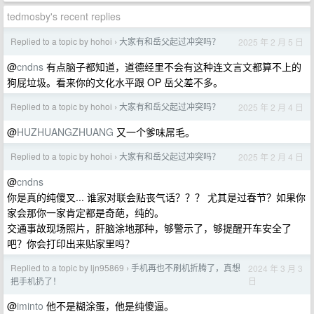
tedmosby's recent replies
Replied to a topic by hohoi
大家有和岳父起过冲突吗？
2025 年 2 月 5 日
›
@
cndns
有点脑子都知道，道德经里不会有这种连文言文都算不上的
狗屁垃圾。看来你的文化水平跟 OP 岳父差不多。
Replied to a topic by hohoi
大家有和岳父起过冲突吗？
2025 年 2 月 4 日
›
@
HUZHUANGZHUANG
又一个爹味屌毛。
Replied to a topic by hohoi
大家有和岳父起过冲突吗？
2025 年 2 月 4 日
›
@
cndns
你是真的纯傻叉... 谁家对联会贴丧气话？？？ 尤其是过春节？如果你
家会那你一家肯定都是奇葩，纯的。
交通事故现场照片，肝脑涂地那种，够警示了，够提醒开车安全了
吧？你会打印出来贴家里吗？
Replied to a topic by ljn95869
手机再也不刷机折腾了，真想
2024 年 3 月 3
›
日
把手机扔了！
@
iminto
他不是糊涂蛋，他是纯傻逼。