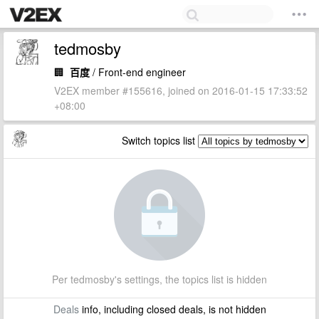
tedmosby
🏢
百度
/ Front-end engineer
V2EX member #155616, joined on 2016-01-15 17:33:52
+08:00
Switch topics list
Per tedmosby's settings, the topics list is hidden
Deals
info, including closed deals, is not hidden