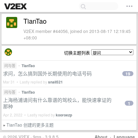
TianTao
V2EX member #44056, joined on 2013-08-17 12:19:45
+08:00
切换主题列表
问与答
•
TianTao
求问，怎么搞到国外长期使用的电话号码
19
Mar 31 • Lastly replied by
snail521
问与答
•
TianTao
上海杨浦请问有什么靠谱的驾校么，能快速拿证的
1
那种
Apr 2, 2022 • Lastly replied by
kooroezp
TianTao 创建的更多主题
»
© 2026 V2EX · 9ms · 3.9.8.5
About
·
Language