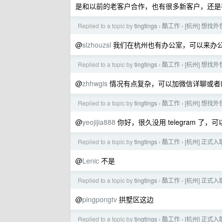
是和以前的老客户合作，也有很多新客户，还是
Replied to a topic by
tingtings
酷工作
[杭州] 想找外
›
›
@
slzhouzsl
我们在杭州也有办公室，可以来办公
Replied to a topic by
tingtings
酷工作
[杭州] 想找外
›
›
@
zhhwgis
情况有点复杂，可以加微信详聊或者邮箱联系
Replied to a topic by
tingtings
酷工作
[杭州] 想找外
›
›
@
yeojijia888
你好，很久没用 telegram 了，可以
Replied to a topic by
tingtings
酷工作
[杭州] 正式入
›
›
@
Lenic
不是
Replied to a topic by
tingtings
酷工作
[杭州] 正式入
›
›
@
pingpongtv
拱墅区这边
Replied to a topic by
tingtings
酷工作
[杭州] 正式入
›
›