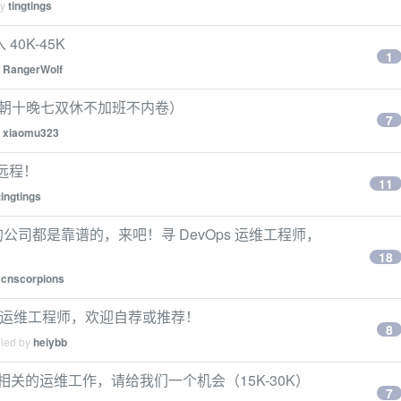
by
tingtings
40K-45K
1
y
RangerWolf
新（朝十晚七双休不加班不内卷）
7
y
xiaomu323
可远程！
11
tingtings
公司都是靠谱的，来吧！寻 DevOps 运维工程师，
18
y
cnscorpions
vOps 运维工程师，欢迎自荐或推荐！
8
lied by
heiybb
etes 相关的运维工作，请给我们一个机会（15K-30K）
7