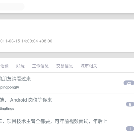
011-06-15 14:09:04 +08:00
术话题
好玩
工作信息
交易信息
城市相关
 开发的朋友请看过来
22
y
pingpongtv
， Android 岗位等你来
6
tingtings
 SRE，项目技术主管全都要，可年前视频面试，年后上
1