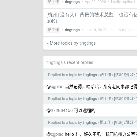
酷工作
•
tingtings
•
Apr 22, 2020
• Lastly replied 
[杭州] 没有大厂背景的技术总监，也没有
30K）
酷工作
•
tingtings
•
Jun 10, 2019
• Lastly replied 
More topics by tingtings
»
tingtings's recent replies
Replied to a topic by
tingtings
酷工作
[杭州] 想找外
›
›
@
cgpiao
当然记得，哈哈哈，所有老同事都记得
Replied to a topic by
tingtings
酷工作
[杭州] 想找外
›
›
@
272664150
可以远程的
Replied to a topic by
tingtings
酷工作
[杭州] 想找外
›
›
@
cgpiao
hello 朴，好久不见！我们杭州办