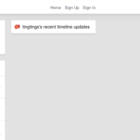
Home
Sign Up
Sign In
tingtings's recent timeline updates