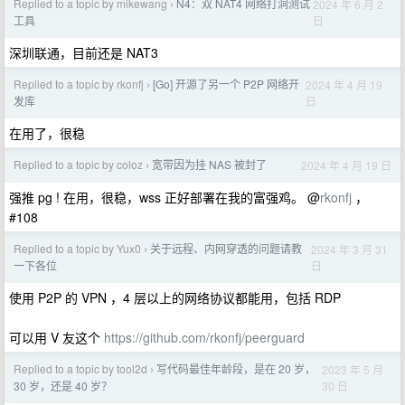
Replied to a topic by mikewang
N4：双 NAT4 网络打洞测试
2024 年 6 月 2
›
日
工具
深圳联通，目前还是 NAT3
Replied to a topic by rkonfj
[Go] 开源了另一个 P2P 网络开
2024 年 4 月 19
›
日
发库
在用了，很稳
Replied to a topic by coloz
宽带因为挂 NAS 被封了
2024 年 4 月 19 日
›
强推 pg ! 在用，很稳，wss 正好部署在我的富强鸡。 @
rkonfj
，
#108
Replied to a topic by Yux0
关于远程、内网穿透的问题请教
2024 年 3 月 31
›
日
一下各位
使用 P2P 的 VPN ，4 层以上的网络协议都能用，包括 RDP
可以用 V 友这个
https://github.com/rkonfj/peerguard
Replied to a topic by tool2d
写代码最佳年龄段，是在 20 岁，
2023 年 5 月
›
30 日
30 岁，还是 40 岁？