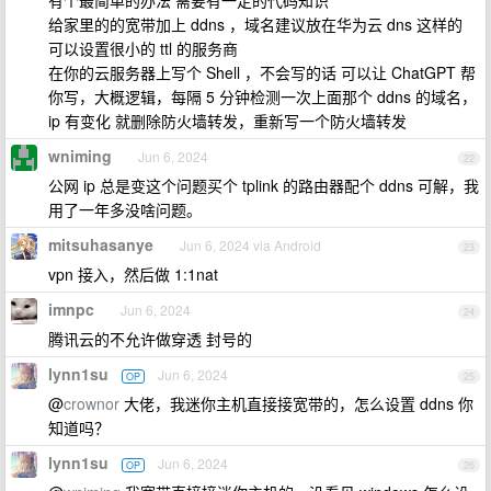
有个最简单的办法 需要有一定的代码知识
给家里的的宽带加上 ddns ，域名建议放在华为云 dns 这样的
可以设置很小的 ttl 的服务商
在你的云服务器上写个 Shell ，不会写的话 可以让 ChatGPT 帮
你写，大概逻辑，每隔 5 分钟检测一次上面那个 ddns 的域名，
ip 有变化 就删除防火墙转发，重新写一个防火墙转发
wniming
Jun 6, 2024
22
公网 ip 总是变这个问题买个 tplink 的路由器配个 ddns 可解，我
用了一年多没啥问题。
mitsuhasanye
Jun 6, 2024 via Android
23
vpn 接入，然后做 1:1nat
imnpc
Jun 6, 2024
24
腾讯云的不允许做穿透 封号的
lynn1su
Jun 6, 2024
OP
25
@
crownor
大佬，我迷你主机直接接宽带的，怎么设置 ddns 你
知道吗？
lynn1su
Jun 6, 2024
OP
26