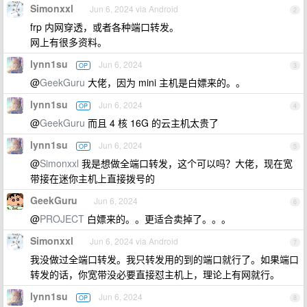
Simonxxl
Jun 6, 2024 via Android
2
frp 内网穿透，或者各种端口转发。
网上有很多资料。
lynn1su
Jun 6, 2024
OP
3
@
GeekGuru
大佬，因为 mini 主机是白嫖来的。。
lynn1su
Jun 6, 2024
OP
4
@
GeekGuru
而且 4 核 16G 的云主机太贵了
lynn1su
Jun 6, 2024
OP
5
@
Simonxxl
我是想做全端口转发，这个可以吗？大佬，现在宽
带接在迷你主机上直接拨号的
GeekGuru
Jun 6, 2024
6
@
PROJECT
白嫖来的。。更适合卖掉了。。。
Simonxxl
Jun 6, 2024 via Android
7
我没做过全端口转发。我只转发用的到的端口就行了。如果端口
转发的话，你宽带没必要直接怼主机上，理论上有网就行。
lynn1su
Jun 6, 2024
OP
8