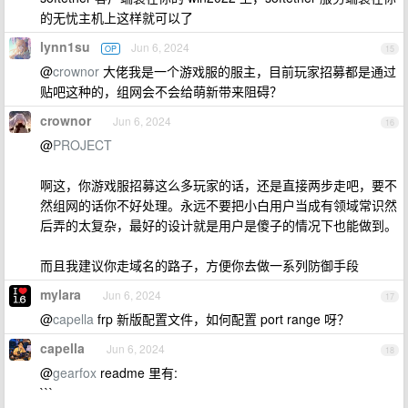
的无忧主机上这样就可以了
lynn1su
Jun 6, 2024
OP
15
@
crownor
大佬我是一个游戏服的服主，目前玩家招募都是通过
贴吧这种的，组网会不会给萌新带来阻碍？
crownor
Jun 6, 2024
16
@
PROJECT
啊这，你游戏服招募这么多玩家的话，还是直接两步走吧，要不
然组网的话你不好处理。永远不要把小白用户当成有领域常识然
后弄的太复杂，最好的设计就是用户是傻子的情况下也能做到。
而且我建议你走域名的路子，方便你去做一系列防御手段
mylara
Jun 6, 2024
17
@
capella
frp 新版配置文件，如何配置 port range 呀？
capella
Jun 6, 2024
18
@
gearfox
readme 里有:
```