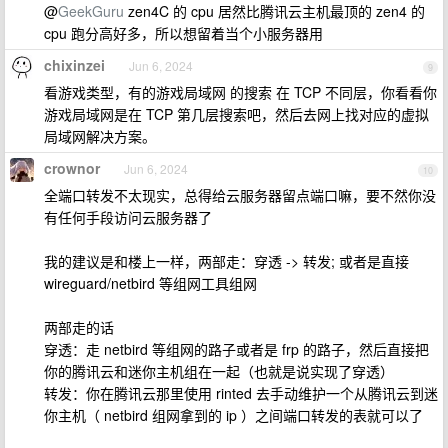
@
GeekGuru
zen4C 的 cpu 居然比腾讯云主机最顶的 zen4 的
cpu 跑分高好多，所以想留着当个小服务器用
chixinzei
Jun 6, 2024
9
看游戏类型，有的游戏局域网 的搜索 在 TCP 不同层，你看看你
游戏局域网是在 TCP 第几层搜索吧，然后去网上找对应的虚拟
局域网解决方案。
crownor
Jun 6, 2024
10
全端口转发不太现实，总得给云服务器留点端口嘛，要不然你没
有任何手段访问云服务器了
我的建议是和楼上一样，两部走：穿透 -> 转发; 或者是直接
wireguard/netbird 等组网工具组网
两部走的话
穿透：走 netbird 等组网的路子或者是 frp 的路子，然后直接把
你的腾讯云和迷你主机组在一起（也就是说实现了穿透）
转发：你在腾讯云那里使用 rinted 去手动维护一个从腾讯云到迷
你主机（ netbird 组网拿到的 ip ）之间端口转发的表就可以了