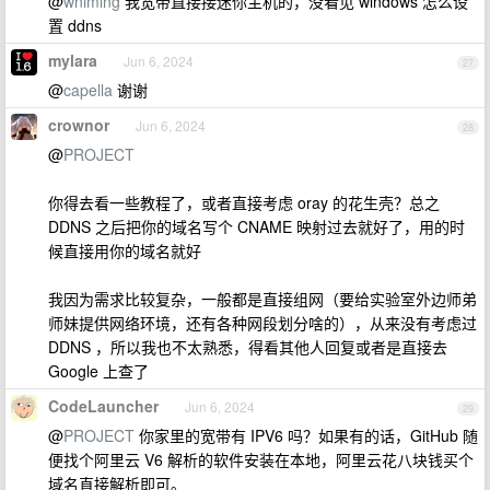
@
wniming
我宽带直接接迷你主机的，没看见 windows 怎么设
置 ddns
mylara
Jun 6, 2024
27
@
capella
谢谢
crownor
Jun 6, 2024
28
@
PROJECT
你得去看一些教程了，或者直接考虑 oray 的花生壳？总之
DDNS 之后把你的域名写个 CNAME 映射过去就好了，用的时
候直接用你的域名就好
我因为需求比较复杂，一般都是直接组网（要给实验室外边师弟
师妹提供网络环境，还有各种网段划分啥的），从来没有考虑过
DDNS ，所以我也不太熟悉，得看其他人回复或者是直接去
Google 上查了
CodeLauncher
Jun 6, 2024
29
@
PROJECT
你家里的宽带有 IPV6 吗？如果有的话，GitHub 随
便找个阿里云 V6 解析的软件安装在本地，阿里云花八块钱买个
域名直接解析即可。