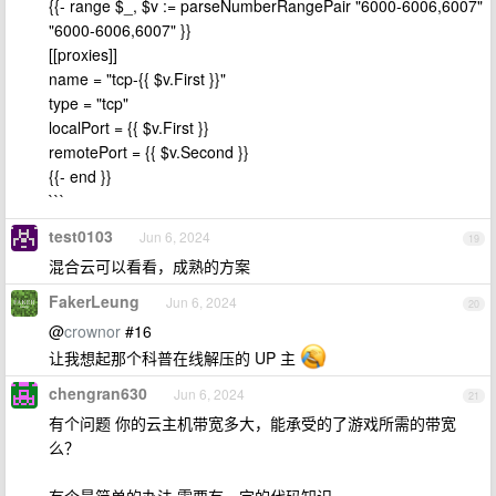
{{- range $_, $v := parseNumberRangePair "6000-6006,6007"
"6000-6006,6007" }}
[[proxies]]
name = "tcp-{{ $v.First }}"
type = "tcp"
localPort = {{ $v.First }}
remotePort = {{ $v.Second }}
{{- end }}
```
test0103
Jun 6, 2024
19
混合云可以看看，成熟的方案
FakerLeung
Jun 6, 2024
20
@
crownor
#16
让我想起那个科普在线解压的 UP 主
chengran630
Jun 6, 2024
21
有个问题 你的云主机带宽多大，能承受的了游戏所需的带宽
么？