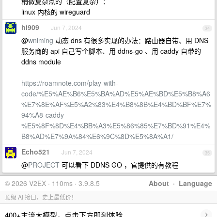
稍微复杂点的（配置复杂）：
linux 内核的 wireguard
hi909
Jun 7, 2024
34
@
wniming
动态 dns 有很多实现的办法：路由器自带、用 DNS
服务商的 api 自己写个脚本、用 ddns-go 、用 caddy 自带的
ddns module
https://roamnote.com/play-with-
code/%E5%AE%B6%E5%BA%AD%E5%AE%BD%E5%B8%A6
%E7%8E%AF%E5%A2%83%E4%B8%8B%E4%BD%BF%E7%
94%A8-caddy-
%E5%8F%8D%E4%BB%A3%E5%86%85%E7%BD%91%E4%
B8%AD%E7%9A%84%E6%9C%8D%E5%8A%A1/
Echo521
Jun 7, 2024
35
@
PROJECT
可以看下 DDNS GO ，官提供的有教程
© 2026 V2EX · 110ms · 3.9.8.5
About
·
Language
顶级 AI 接口，史上最低价！
›
400+主流大模型，点击下方即刻体验