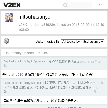
mitsuhasanye
V2EX member #319280, joined on 2018-05-29 11:42:40
+08:00
Switch topics list
mitsuhasanye's recent replies
Replied to a topic by lo0pback
三网 QOS 疑似将要改善优
2025 年 12 月 27
›
日
化
@
mytsing520
舆情部门还管 V2EX ？太贴心了吧（手动狗头）
Replied to a topic by wolffcat
移动宽带，打游戏丢包大，叫来装维人
2025 年
›
8 月 1
家给我说游戏服务器没人待见移动，他说“你见过哪个游戏服务器在移
日
动”
谁家 IDC 没有三线接入啊。。。这个装维也是神人