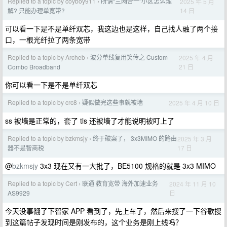
Replied to a topic by coyboy911
所谓“三网合一”小区怎么理
2025 年 5 月
›
14 日
解? 只能办理单宽带?
可以看一下是不是单纤双芯，我这边也是这样，自己找人融了两个接
口，一根光纤拉了两条宽带
Replied to a topic by Archeb
波分单线复用笑传之 Custom
2025 年 4 月
›
21 日
Combo Broadband
你可以看一下是不是单纤双芯
Replied to a topic by crc8
疑似做完这些事就被墙
2025 年 4 月 10 日
›
ss 被墙是正常的，套了 tls 还被墙了才能说明被盯上了
Replied to a topic by bzkmsjy
终于破案了， 3x3MIMO 的路由
2025 年 3 月
›
17 日
器不是智商税
@
bzkmsjy
3x3 现在又有一大批了，BE5100 规格的就是 3x3 MIMO
Replied to a topic by Cert
联通 教育宽带 海外加速业务
2024 年 11 月 10
›
日
AS9929
今天没事翻了下智家 APP 看到了，先上车了，然后来搜了一下谷歌搜
到这篇帖子发现时间是刚发布的，这个业务是刚上线吗？