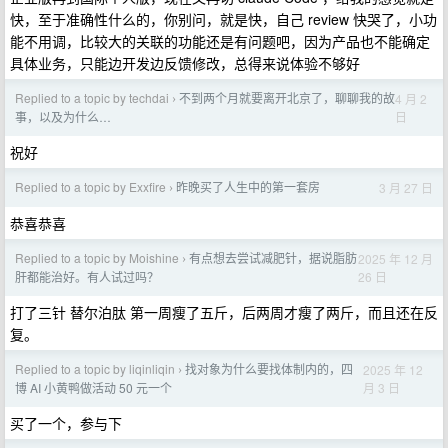
快，至于准确性什么的，你别问，就是快，自己 review 快哭了，小功
能不用调，比较大的关联的功能还是有问题吧，因为产品也不能确定
具体业务，只能边开发边反馈修改，总得来说体验不够好
Replied to a topic by techdai
不到两个月就要离开北京了，聊聊我的故
4 月 2
›
日
事，以及为什么…
祝好
Replied to a topic by Exxfire
昨晚买了人生中的第一套房
3 月 27 日
›
恭喜恭喜
Replied to a topic by Moishine
有点想去尝试减肥针，据说脂肪
2025 年 12 月
›
26 日
肝都能治好。有人试过吗？
打了三针 替尔泊肽 第一周瘦了五斤，后两周才瘦了两斤，而且还在反
复。
Replied to a topic by liqinliqin
找对象为什么要找体制内的，四
2025 年 12
›
月 3 日
博 AI 小黄鸭做活动 50 元一个
买了一个，参与下