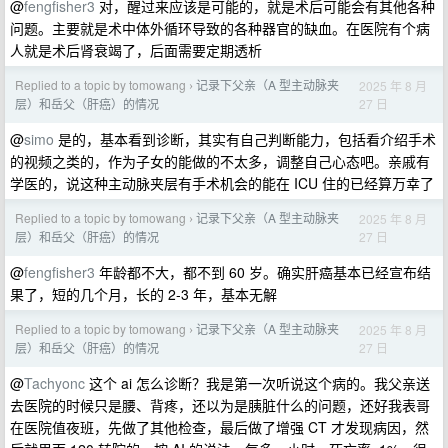
@
fengfisher3
对，醒过来应该是可能的，就是术后可能会有其他各种
问题。主要就是术中体外循环导致的各种器官的缺血。在医院有个病
人就是术后肾衰竭了，后面需要定期透析
Replied to a topic by tomowang
记录下父亲（A 型主动脉夹
2025 年 8 月
›
27 日
层）和岳父（肝癌）的情况
@
simo
是的，基本看到诊断，其实有自己判断能力，包括看介绍手术
的视频之类的，作为子女的能做的不太多，调整自己心态吧。亲戚有
学医的，说这种主动脉夹层有手术机会的能在 ICU 住的已经算万幸了
Replied to a topic by tomowang
记录下父亲（A 型主动脉夹
2025 年 8 月
›
27 日
层）和岳父（肝癌）的情况
@
fengfisher3
年龄都不大，都不到 60 岁。确实肝癌基本已经宣布结
果了，短的几个月，长的 2-3 年，基本无解
Replied to a topic by tomowang
记录下父亲（A 型主动脉夹
2025 年 8 月
›
27 日
层）和岳父（肝癌）的情况
@
Tachyonc
这个 ai 怎么诊断？我是第一次听说这个病的。我父亲送
去医院的时候只是腰、背疼，还以为是胰脏什么的问题，还好我表哥
在医院值夜班，先做了其他检查，最后做了增强 CT 才发现病因，然