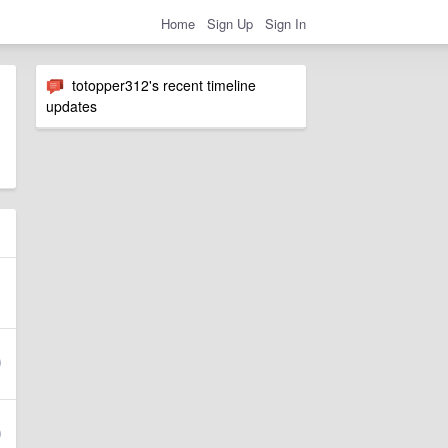
Home
Sign Up
Sign In
totopper312's recent timeline
updates