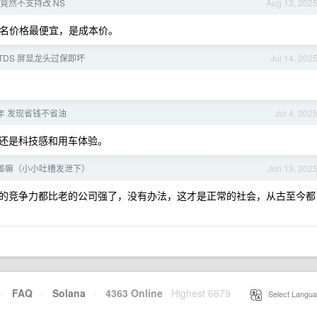
名竟然不支持改 NS
Aug 13, 202
域名价格最便宜，是成本价。
TDS 屏显龙头过保即坏
Jul 14, 202
 年 发现省钱不省油
Jul 4, 202
还是科技感和用车体验。
差嘛（小小吐槽发泄下）
Jun 13, 202
的竞争力都比老的公司强了，没有办法，这才是正常的社会，从古至今都
·
FAQ
·
Solana
·
4363 Online
Highest 6679
·
Select Langua