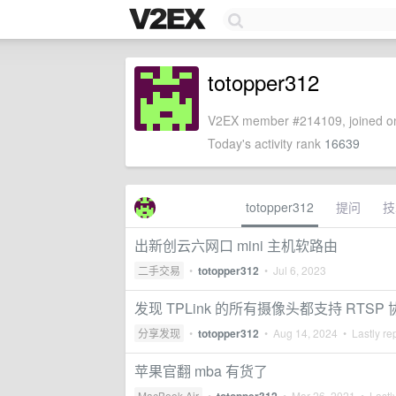
totopper312
V2EX member #214109, joined on
Today's activity rank
16639
totopper312
提问
技
出新创云六网口 mini 主机软路由
二手交易
•
totopper312
•
Jul 6, 2023
发现 TPLink 的所有摄像头都支持 RTSP
分享发现
•
totopper312
•
Aug 14, 2024
• Lastly re
苹果官翻 mba 有货了
MacBook Air
•
•
Mar 26, 2021
• Lastly