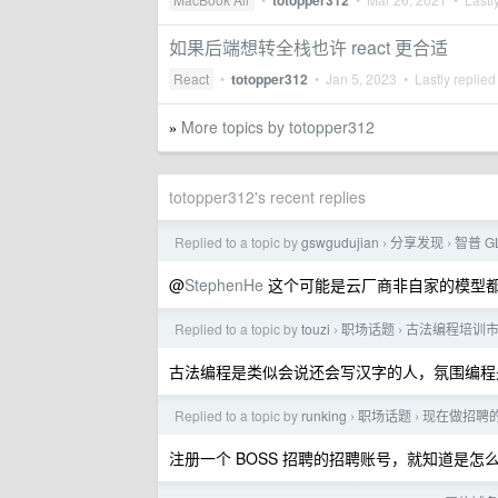
totopper312
如果后端想转全栈也许 react 更合适
React
•
totopper312
•
Jan 5, 2023
• Lastly replied
More topics by totopper312
»
totopper312's recent replies
Replied to a topic by
gswgudujian
分享发现
智普 G
›
›
@
StephenHe
这个可能是云厂商非自家的模型都有
Replied to a topic by
touzi
职场话题
古法编程培训
›
›
古法编程是类似会说还会写汉字的人，氛围编程
Replied to a topic by
runking
职场话题
现在做招聘
›
›
注册一个 BOSS 招聘的招聘账号，就知道是怎