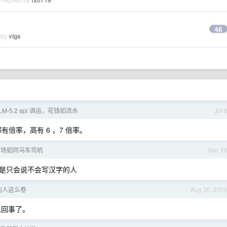
fx0719
46
 by
vlgs
LM-5.2 api 调运，花钱如流水
Jul 
倍率，高有 6 ，7 倍率。
市场如同马车司机
Mar 2
是只会说不会写汉字的人
的人这么卷
Aug 30, 202
么回事了。