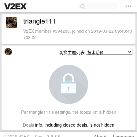
triangle111
V2EX member #394208, joined on 2019-03-22 09:40:40
+08:00
切换主题列表
Per triangle111's settings, the topics list is hidden
Deals
info, including closed deals, is not hidden
© 2026 V2EX · 10ms · 3.9.8.5
About
·
Language