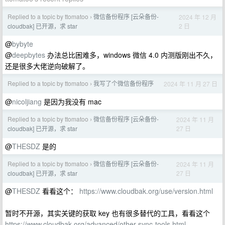
Replied to a topic by ttomatoo
微信备份程序 [云朵备份-
2024 年 12 月
›
2 日
cloudbak] 已开源，求 star
@
bybyte
@
deepbytes
办法总比困难多，windows 微信 4.0 内测版刚出不久，
还是很多大佬逆向破解了。
Replied to a topic by ttomatoo
我写了个微信备份程序
2024 年 11 月 27 日
›
@
nicoljiang
是因为我没有 mac
Replied to a topic by ttomatoo
微信备份程序 [云朵备份-
2024 年 11 月
›
27 日
cloudbak] 已开源，求 star
@
THESDZ
是的
Replied to a topic by ttomatoo
微信备份程序 [云朵备份-
2024 年 11 月
›
27 日
cloudbak] 已开源，求 star
@
THESDZ
看看这个：
https://www.cloudbak.org/use/version.html
暂时不开源，其实关键的获取 key 也有很多替代的工具，看看这个
https://www.cloudbak.org/advanced/other-sync-tools.html