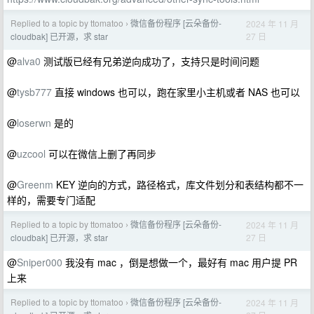
Replied to a topic by ttomatoo
微信备份程序 [云朵备份-
2024 年 11 月
›
27 日
cloudbak] 已开源，求 star
@
alva0
测试版已经有兄弟逆向成功了，支持只是时间问题
@
tysb777
直接 windows 也可以，跑在家里小主机或者 NAS 也可以
@
loserwn
是的
@
uzcool
可以在微信上删了再同步
@
Greenm
KEY 逆向的方式，路径格式，库文件划分和表结构都不一
样的，需要专门适配
Replied to a topic by ttomatoo
微信备份程序 [云朵备份-
2024 年 11 月
›
27 日
cloudbak] 已开源，求 star
@
Sniper000
我没有 mac ，倒是想做一个，最好有 mac 用户提 PR
上来
Replied to a topic by ttomatoo
微信备份程序 [云朵备份-
2024 年 11 月
›