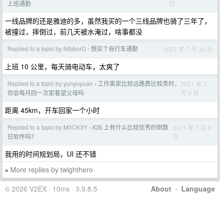
日
上班通勤
一线品牌的还是雅迪的多，虽然我买的一个三线品牌也骑了三年了，
被撞过，摔倒过，前几天被水淹过，啥事都没
Replied to a topic by NibborQ
想买个自行车通勤
2021 年 7 月 30 日
›
上班 10 公里，每天骑电动车，太爽了
Replied to a topic by yunyuyuan
工作离家比较远路费比较贵时，
2021 年 7
›
月 9 日
你会每月回一次家看望父母吗
距离 45km，开车回家一个小时
Replied to a topic by M0CK3Y
iOS 上有什么比较优秀的倒数
2021 年 7 月 9
›
日
日软件吗？
我用的时间规划局，UI 还不错
More replies by twighthero
»
© 2026 V2EX · 10ms · 3.9.8.5
About
·
Language