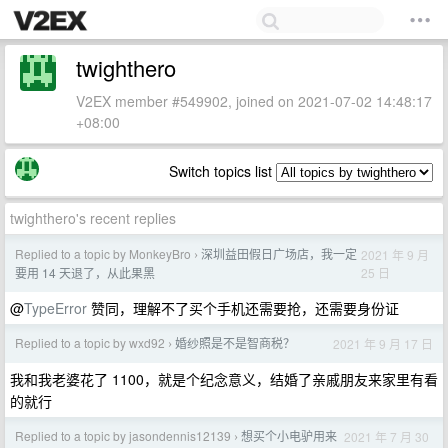
twighthero
V2EX member #549902, joined on 2021-07-02 14:48:17
+08:00
Switch topics list
twighthero's recent replies
Replied to a topic by MonkeyBro
深圳益田假日广场店，我一定
2021 年 9 月
›
25 日
要用 14 天退了，从此果黑
@
TypeError
赞同，理解不了买个手机还需要抢，还需要身份证
Replied to a topic by wxd92
婚纱照是不是智商税？
2021 年 9 月 17 日
›
我和我老婆花了 1100，就是个纪念意义，结婚了亲戚朋友来家里有看
的就行
Replied to a topic by jasondennis12139
想买个小电驴用来
2021 年 7 月 30
›