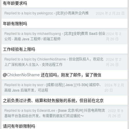
有年龄要求吗
Replied to a topic by pekingzcc
[北京]小而美外企内推
2024 年 2 月 22 日
›
年龄有限制吗
Replied to a topic by michaelliuyang
[北京][全职]教育 SaaS 创业
2024 年 2
›
月 20 日
公司 - 高级 Java 工程师 / 前端工程师
工作经验有上限吗
Replied to a topic by ChickenNoShame
创业团队招人，欢迎北
2024 年 2
›
月 20 日
上广深杭相关人士加入 - 支持远程工作
@
ChickenNoShame
还在招吗，刚发了邮件，留了微信
Replied to a topic by sccr
[成都/远程] [ Java ] [15-30k] 诚招中、
2024 年 2 月
›
20 日
高级 Java 后端开发，可远程
之前负责过计费、结算和财务报账的系统，但目前在北京
Replied to a topic by EdwardLee
[base 北京/杭州] 抖音电商物流
2022 年 8
›
月 26 日
基础平台急招后台开发，有需要的朋友们欢迎骚扰～
请问有年龄限制吗