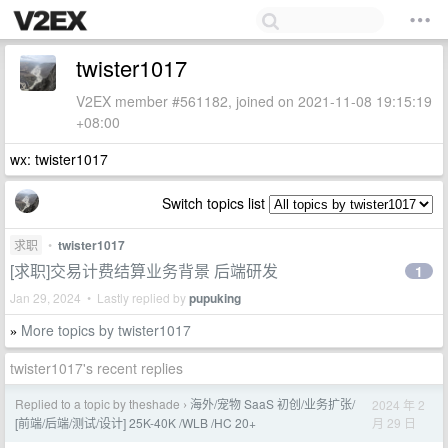
twister1017
V2EX member #561182, joined on 2021-11-08 19:15:19
+08:00
wx: twister1017
Switch topics list
求职
•
twister1017
[求职]交易计费结算业务背景 后端研发
1
Jan 29, 2024 • Lastly replied by
pupuking
More topics by twister1017
»
twister1017's recent replies
Replied to a topic by theshade
海外/宠物 SaaS 初创/业务扩张/
2024 年 2
›
月 29 日
[前端/后端/测试/设计] 25K-40K /WLB /HC 20+