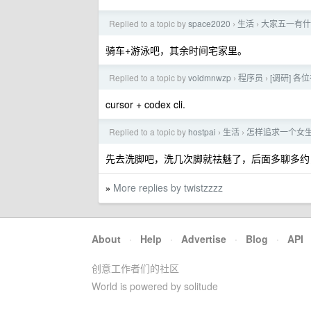
Replied to a topic by
space2020
生活
大家五一有什
›
›
骑车+游泳吧，其余时间宅家里。
Replied to a topic by
voidmnwzp
程序员
[调研] 各位
›
›
cursor + codex cli.
Replied to a topic by
hostpai
生活
怎样追求一个女
›
›
先去洗脚吧，洗几次脚就祛魅了，后面多聊多约
More replies by twistzzzz
»
About
·
Help
·
Advertise
·
Blog
·
API
创意工作者们的社区
World is powered by solitude