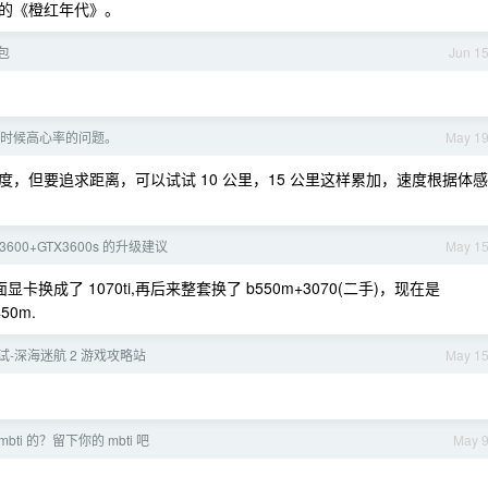
的《橙红年代》。
包
Jun 1
时候高心率的问题。
May 1
，但要追求距离，可以试试 10 公里，15 公里这样累加，速度根据体感
 3600+GTX3600s 的升级建议
May 1
面显卡换成了 1070ti,再后来整套换了 b550m+3070(二手)，现在是
50m.
试-深海迷航 2 游戏攻略站
May 1
bti 的？留下你的 mbti 吧
May 