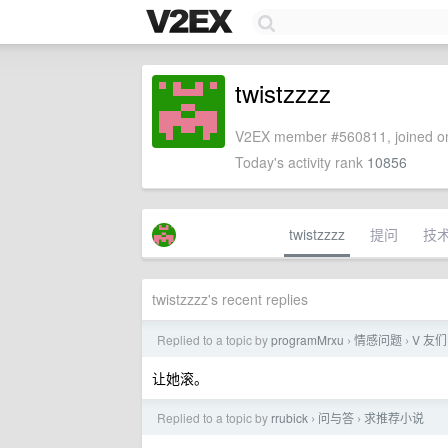
twistzzzz
V2EX member #560811, joined on
Today's activity rank
10856
twistzzzz
提问
技
twistzzzz's recent replies
Replied to a topic by
programMrxu
情感问题
V 友
›
›
让她滚。
Replied to a topic by
rrubick
问与答
求推荐小说
›
›