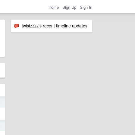
Home
Sign Up
Sign In
twistzzzz's recent timeline updates
7
4