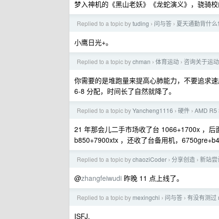
梦入神机的《黑山老妖》《龙蛇演义》，骁骑校
Replied to a topic by
tuding
问与答
夏天通勤背什么
›
›
小鹰日光+。
Replied to a topic by
chman
体育运动
咨询关于运动
›
›
你需要的是堆跑量来提高心肺能力，不要追求速度
6-8 分配，时间长了自然就降了。
Replied to a topic by
Yancheng1116
硬件
AMD R5
›
›
21 年那会儿二手市场收了台 1066+1700x ，后
b850+7900xtx ，还收了台备用机，6750gre+b4
Replied to a topic by
chaoziCoder
分享创造
新站尝
›
›
@
zhangfeiwudi
昨晚 11 点上线了。
Replied to a topic by
mexingchi
问与答
有没有测过 m
›
›
ISFJ.