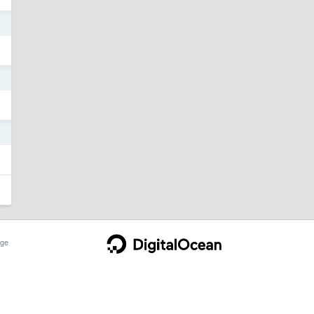
3
7
9
ge