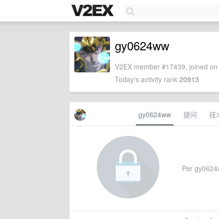
gy0624ww
V2EX member #17439, joined on 
Today's activity rank
20913
gy0624ww
提问
技
Per gy0624ww