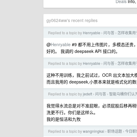
Deals
info,
gy0624ww's recent replies
Replied to a topic by
Henryable
问与答
怎样收集用
›
›
@
Henryable
#9 都不用上传图片，多模态还贵
好的。 我调的 deepseek API 接口的。
Replied to a topic by
Henryable
问与答
怎样收集用
›
›
这种不用训练，我之前试过，OCR 出文本加大
而且我用的 deepseek,小票本来就是格式化的
Replied to a topic by
jedeft
问与答
智能马桶你们认
›
›
我觉得水流总是对不准屁眼，必须屁股后移再稍
洗更不行。你们是这样么。
我的是恒洁和九牧
Replied to a topic by
wangningkai
职场话题
今日职场
›
›