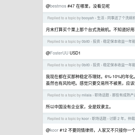
@
bestmos
#47 在哪里，没看见呢
Replied to a topic by
booyah
生活
同事送了个洗碗
›
›
月末打算买个栗上那个台式洗碗机。不知道好用
Replied to a topic by
0bit0
投资
稳定保本收益一年
›
›
@
FosterUU
USD1
Replied to a topic by
0bit0
投资
稳定保本收益一年
›
›
我现在都在买那种稳定币理财。6%-10%的年化
虽然也有风险吧。感觉只要交易所不被黑，应该
Replied to a topic by
milala
职场话题
那些有成熟产品
›
›
所以中国没有企业家，全是奴隶主。
Replied to a topic by
koor
职场话题
讨薪 2 年，仲
›
›
@
koor
#12 不要同情律师，人家又不只接你