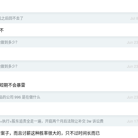
机之后回不去了
Jul 
不
能做到多少？
Jun 2
能做到多少？
Jun 2
。
短期不会暴雷
的公司 996 是在做什么
Jun 2
裁+执行+股东追责全走一遍，开庭两个月后法院让补交 3w 诉讼费
Jun 1
一个案子，而且讨薪这种胜率很大的，只不过时间长而已