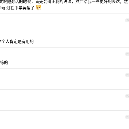
以在我用英文跟他对话的时候，首先会纠正我的语法，然后给我一些更好的表达，然
ing 过程中学英语了
2
对你个人肯定是有用的
2
练的
2
2
2