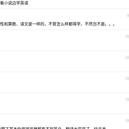
看小说边学英语
性和算数、语文是一样的，不管怎么样都得学，不然岂不是。。。
1
1
1
1
1
折腾下基本你用游览器都看不到英文，翻译太容易了，快且准。