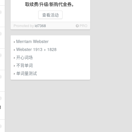
取续费/升级/新购代金券。
3
查看活动
Promoted by
id7368
PRO
4
Merriam Webster
›
Webster 1913 + 1828
›
5
开心词场
›
不背单词
›
单词量测试
›
6
7
动
8