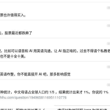
2
票也许值得买入。
3
冲击，股票最近都跌麻了
3
，比如可以语音和 AI 用英语沟通，让 AI 指正啥的，过去不得请个私教
也不是十全十美。
3
语咋整，你不能直接开 AI 吧，那多影响感觉
3
统计，中文母语占全球人口约 1/5 ，结果统计出来才 1%，你说的 1%
.zhihu.com/question/1949658116951110776