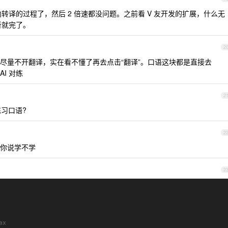
掉颅内转译的过程了，然后 2 倍速都没问题。之前看 V 友开发的扩展，什么无
号听就完了。
2
尽量不开翻译，实在看不懂了再去点击“翻译”。口语这块都是直接去
AI 对练
2
练习口语?
2
，你说学不学
2