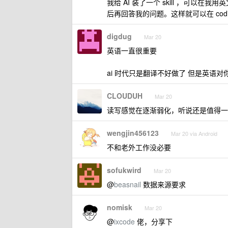
我给 AI 装了一个 skill ，可
后再回答我的问题。这样就可以在 cod
digdug
Mar 20
英语一直很重要
ai 时代只是翻译不好做了 但是英语
CLOUDUH
Mar 20
读写感觉在逐渐弱化，听说还是值得一
wengjin456123
Mar 20 via Android
不和老外工作没必要
sofukwird
Mar 20
@
beasnail
数据来源要求
nomisk
Mar 20
@
ixcode
佬，分享下