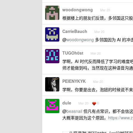
woodongwong
Mar 20
根据楼上的朋友们反馈，多邻国这只股
CarrieBauch
Mar 20
@
woodongwong
多邻国因为 AI 的
TUGOh0st
Mar 20
学啊，AI 时代反而降低了学习的难度吧
师才能做到吗，当然现在这种语音沟通
PEIENYKYK
Mar 20
学啊，你要是出去，泡妞的时候说不来英
dule
6
Mar 20
@
beasnail
但凡有点常识，都不会信这种
大概率是因为这个原因，
https://www