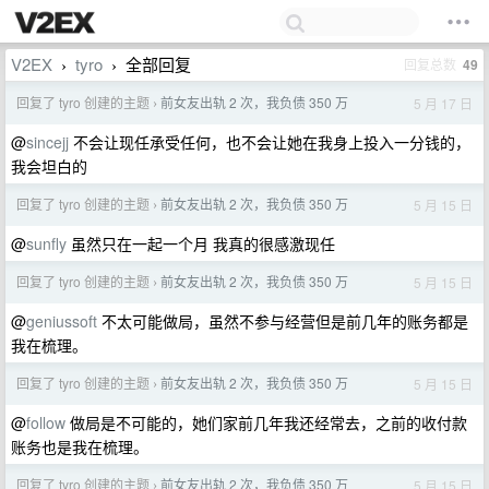
V2EX
tyro
全部回复
回复总数
49
›
›
回复了 tyro 创建的主题
前女友出轨 2 次，我负债 350 万
5 月 17 日
›
@
sincejj
不会让现任承受任何，也不会让她在我身上投入一分钱的，
我会坦白的
回复了 tyro 创建的主题
前女友出轨 2 次，我负债 350 万
5 月 15 日
›
@
sunfly
虽然只在一起一个月 我真的很感激现任
回复了 tyro 创建的主题
前女友出轨 2 次，我负债 350 万
5 月 15 日
›
@
geniussoft
不太可能做局，虽然不参与经营但是前几年的账务都是
我在梳理。
回复了 tyro 创建的主题
前女友出轨 2 次，我负债 350 万
5 月 15 日
›
@
follow
做局是不可能的，她们家前几年我还经常去，之前的收付款
账务也是我在梳理。
回复了 tyro 创建的主题
前女友出轨 2 次，我负债 350 万
5 月 15 日
›