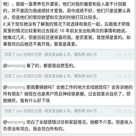
物），我姐一直寄养在外婆家，他们对我的偏爱和投入是不计回报
的，并不是因为我成绩好才爱我，高中成绩不好，他们只是说要认真
点，但是他们的管控欲望和交流的时候打压比较多。
2.关于现任她没有了解我的情况下就选择和我在一起，后面我才把我
家里的情况比较差和过去接近 10 年前女友出轨两次的事情和她说，
她难过几天，但是目前还是很喜欢我。是否爱我，我觉得是爱的。如
果我坦白后她还不离开我，那真是真爱。
回复了 tyro 创建的主题
前女友出轨 2 次，我负债 350 万
5 月 15 日
›
@
sampeng
看了的，都是我自愿签的。
回复了 tyro 创建的主题
前女友出轨 2 次，我负债 350 万
5 月 15 日
›
@
sampeng
那我要搞她吗？去她工作的地方去找她现任？去告诉她的
所有朋友？她现在也是黑户而且神经很紧绷，过去就差点自杀了，把
她搞死，我有什么好下场
回复了 tyro 创建的主题
前女友出轨 2 次，我负债 350 万
5 月 15 日
›
@
sampeng
坦白了全部感情过往和家庭情况，她都不介意。但是收入
负债没有坦白，我会坦白所有的。