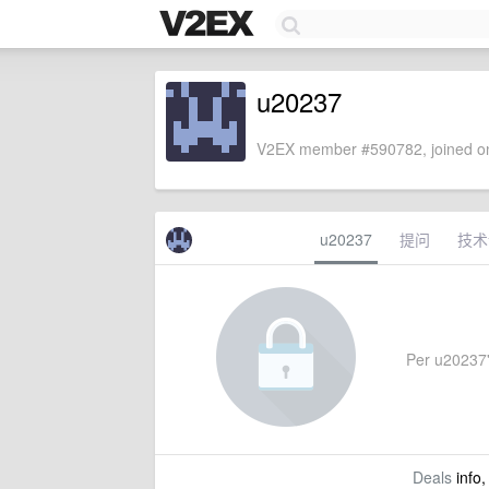
u20237
V2EX member #590782, joined on
u20237
提问
技术
Per u20237's
Deals
info,