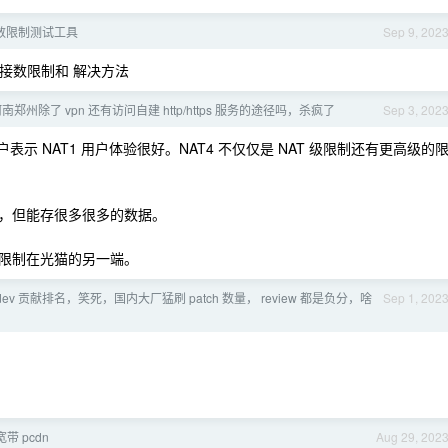
数限制测试工具
Sep 9, 202
 连接数限制和 解决方法
南郑州除了 vpn 还有访问自建 http/https 服务的途径吗，杀疯了
Sep 3, 202
户表示 NAT1 用户体验很好。NAT4 不仅仅是 NAT 级限制还有更高级的
，但能存很多很多的数据。
的限制在光猫的另一端。
etdev 贡献排名，笑死，国内大厂猛刷 patch 数量， review 都是负分，啥
Sep 1, 202
。
带 pcdn
Aug 29, 202