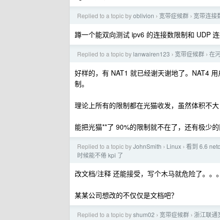
Replied to a topic by
oblivion
宽带症候群
宽带连接
›
›
蹲一个能双向测试 ipv6 的连接数限制和 UDP
Replied to a topic by
lanwairen123
宽带症候群
在河
›
›
好样的，有 NAT1 就已经谢天谢地了。NAT4 用
制。
理论上所有的限制都在光猫收发，虽然体积不大
能把光猫**了 90%的限制就不在了，还有极少
Replied to a topic by
JohnSmith
Linux
看到 6.6 n
›
›
时候能不倦 kpi 了
改文档/注释 还能接受，写个木马就危险了。。
某某公司想改的不仅仅是文档吧？
Replied to a topic by
shum02
宽带症候群
浙江联通宽
›
›