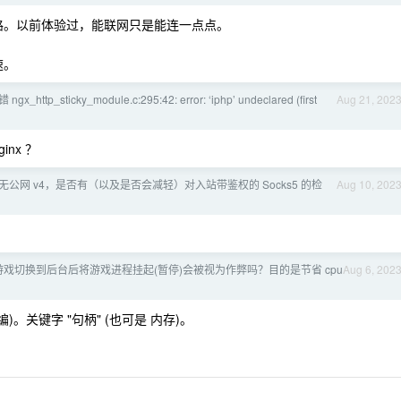
套路。以前体验过，能联网只是能连一点点。
速。
x_http_sticky_module.c:295:42: error: ‘iphp’ undeclared (first
Aug 21, 202
nx ？
公网 v4，是否有（以及是否会减轻）对入站带鉴权的 Socks5 的检
Aug 10, 202
n 在游戏切换到后台后将游戏进程挂起(暂停)会被视为作弊吗？目的是节省 cpu
Aug 6, 202
编)。关键字 "句柄" (也可是 内存)。