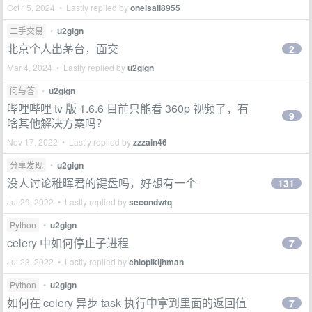
Oct 15, 2024 • Lastly replied by
oneisall8955
二手交易
•
u2gign
北京个人出茅台，面交
2
Mar 4, 2024 • Lastly replied by
u2gign
问与答
•
u2gign
哔哩哔哩 tv 版 1.6.6 目前只能看 360p 视频了，有
9
啥其他解决方案吗？
Nov 17, 2022 • Lastly replied by
zzzain46
分享发现
•
u2gign
没人讨论稚晖君的键盘吗，好想有一个
131
Jul 29, 2022 • Lastly replied by
secondwtq
Python
•
u2gign
celery 中如何停止子进程
7
Jul 23, 2022 • Lastly replied by
chioplkijhman
Python
•
u2gign
如何在 celery 异步 task 执行中拿到里面的返回值
7