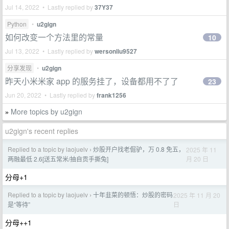
Jul 14, 2022 • Lastly replied by
37Y37
Python
•
u2gign
如何改变一个方法里的常量
10
Jul 13, 2022 • Lastly replied by
wersonliu9527
分享发现
•
u2gign
昨天小米米家 app 的服务挂了，设备都用不了了
23
Jun 20, 2022 • Lastly replied by
frank1256
More topics by u2gign
»
u2gign's recent replies
Replied to a topic by laojuelv
炒股开户找老倔驴，万 0.8 免五，
2025 年 11
›
月 20 日
两融最低 2.6[送五常米/抽自贡手撕兔]
分母+1
Replied to a topic by laojuelv
十年韭菜的顿悟：炒股的密码
2025 年 11 月 20
›
日
是“等待”
分母++1