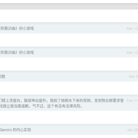
《听歌识曲》的小游戏
Mar 1
《听歌识曲》的小游戏
Mar 1
问题
Mar 
们楼上洗窗台，脑袋伸出窗外。我拍了她倒水下来的视频，发到物业群要求管
Feb 1
找我让我当面道歉。气不过，这个有没有法律风险。
Gemini 的内心实验
Jan 2