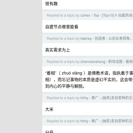
很有趣
Replied to a topic by
czhen
Top
[Top10] V 站最热自
›
›
自建节点哪里能看
Replied to a topic by
lswlray
创造者
以创业者视角，谈
›
›
真实需求为上
Replied to a topic by
chenxiansheng
职场话题
着相
›
›
“着相”（ zhuó xiàng ）是佛教术语，
相），而忘记事物的本质是虚幻不实的，这会带
到内心的平静与解脱。
Replied to a topic by
hhhy
推广
(抽奖)卖自家种的
›
›
大米
Replied to a topic by
hhhy
推广
(抽奖)卖自家种的
›
›
分母