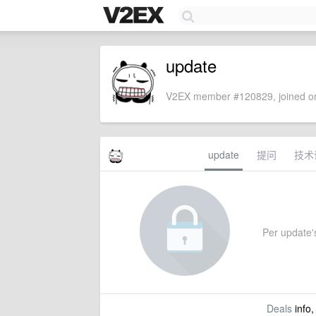
update
V2EX member #120829, joined on
update
提问
技术
Per update's
Deals
info,