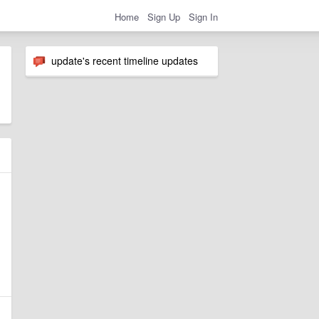
Home
Sign Up
Sign In
update's recent timeline updates