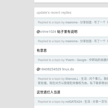
update's recent replies
Replied to a topic by
rossroma
分享创造
写了一个
›
›
@
crime1024
帖子里有说明
Replied to a topic by
rossroma
分享创造
写了一个
›
›
有意思
Replied to a topic by
Yiverin
Google
中转站的自建
›
›
@
18408234529
linux.do
Replied to a topic by
SilenceLL
生活
问个事儿，我
›
›
家处理。现在对方以我侵犯肖像权为由，私下联系物业
这世道烂人当道
Replied to a topic by
notGATE424
生活
分享一次与 
›
›