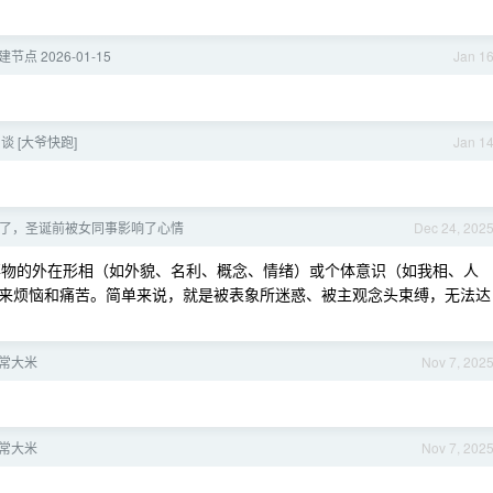
建节点 2026-01-15
Jan 1
 [大爷快跑]
Jan 1
了，圣诞前被女同事影响了心情
Dec 24, 202
指执着于事物的外在形相（如外貌、名利、概念、情绪）或个体意识（如我相、人
来烦恼和痛苦。简单来说，就是被表象所迷惑、被主观念头束缚，无法达
五常大米
Nov 7, 202
五常大米
Nov 7, 202