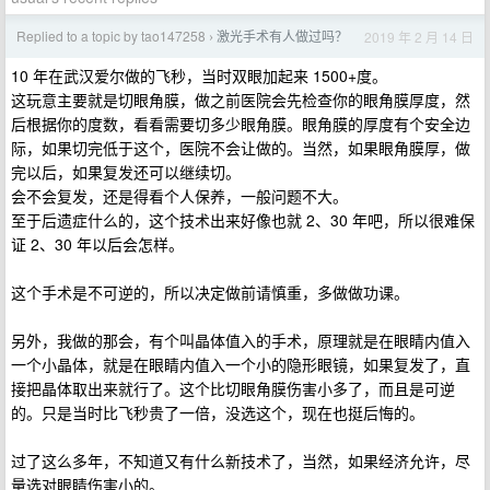
Replied to a topic by tao147258
激光手术有人做过吗？
2019 年 2 月 14 日
›
10 年在武汉爱尔做的飞秒，当时双眼加起来 1500+度。
这玩意主要就是切眼角膜，做之前医院会先检查你的眼角膜厚度，然
后根据你的度数，看看需要切多少眼角膜。眼角膜的厚度有个安全边
际，如果切完低于这个，医院不会让做的。当然，如果眼角膜厚，做
完以后，如果复发还可以继续切。
会不会复发，还是得看个人保养，一般问题不大。
至于后遗症什么的，这个技术出来好像也就 2、30 年吧，所以很难保
证 2、30 年以后会怎样。
这个手术是不可逆的，所以决定做前请慎重，多做做功课。
另外，我做的那会，有个叫晶体值入的手术，原理就是在眼睛内值入
一个小晶体，就是在眼睛内值入一个小的隐形眼镜，如果复发了，直
接把晶体取出来就行了。这个比切眼角膜伤害小多了，而且是可逆
的。只是当时比飞秒贵了一倍，没选这个，现在也挺后悔的。
过了这么多年，不知道又有什么新技术了，当然，如果经济允许，尽
量选对眼睛伤害小的。