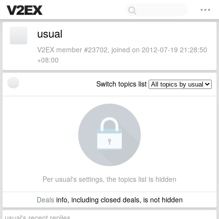
usual
V2EX member #23702, joined on 2012-07-19 21:28:50
+08:00
Switch topics list
Per usual's settings, the topics list is hidden
Deals
info, including closed deals, is not hidden
usual's recent replies