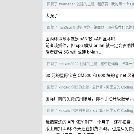
回复了
swananan
创建的主题
程序员
我的第一个 Li
›
›
太强了
回复了
han3sui
创建的主题
路由器
现在推荐什么路由器
›
›
国内环境基本就是 x86 软 +AP 互补吧
前者装插件，但 cpu 模拟 br-lan 就一定会影
后者提供 5G wifi 或硬 br-lan 。
回复了
helixcn2022
创建的主题
宽带症候群
推荐一
›
›
30 元的星际宝盒 CM520 和 600 块的 gline
回复了
kincaid
创建的主题
云计算
阿里云的 Codin
›
›
国际厂商的免费试用账号，你不手动升级账号，
回复了
kincaid
创建的主题
云计算
阿里云的 Codin
›
›
我把百炼的 API KEY 删了一个月了，还在扣费
版上周扣 4.6$ 今天还在扣费 2.4$。也是从