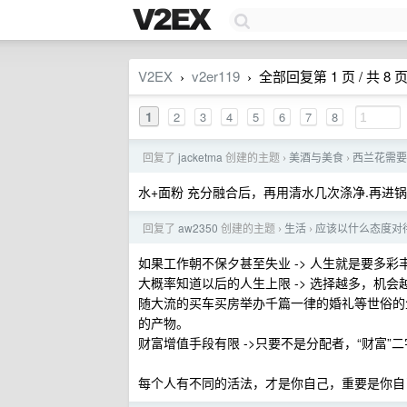
V2EX
v2er119
全部回复第 1 页 / 共 8 
›
›
1
2
3
4
5
6
7
8
回复了
jacketma
创建的主题
美酒与美食
西兰花需要
›
›
水+面粉 充分融合后，再用清水几次涤净.再进
回复了
aw2350
创建的主题
生活
应该以什么态度对
›
›
如果工作朝不保夕甚至失业 -> 人生就是要多
大概率知道以后的人生上限 -> 选择越多，机
随大流的买车买房举办千篇一律的婚礼等世俗的生
的产物。
财富增值手段有限 ->只要不是分配者，“财富
每个人有不同的活法，才是你自己，重要是你自