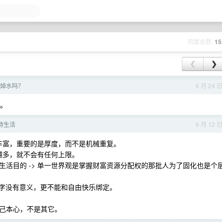
页
回复总数
15
❮
❯
焯水吗？
6 月 24 
锅。
待生活
6 月 12 
彩丰富，重要的是厚度，而不是机械重复。
会越多，就不会有任何上限。
活目的 -> 单一世界观是掌握财富资源分配权的那批人为了固化也是个
”二字没有意义，更不能和自由快乐绑定。
己本心，不是其它。