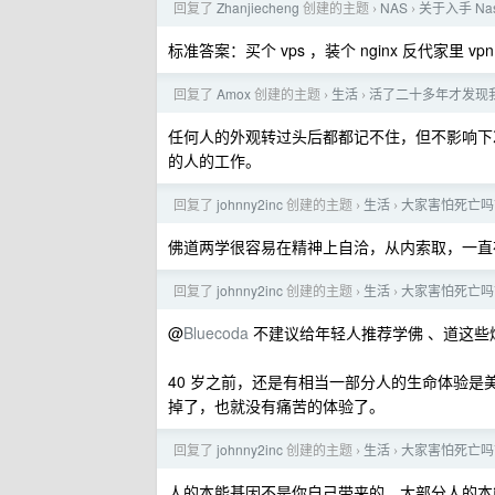
回复了
Zhanjiecheng
创建的主题
NAS
关于入手 Na
›
›
标准答案：买个 vps ，装个 nginx 反代家里 
回复了
Amox
创建的主题
生活
活了二十多年才发现
›
›
任何人的外观转过头后都都记不住，但不影响下次见到
的人的工作。
回复了
johnny2inc
创建的主题
生活
大家害怕死亡吗
›
›
佛道两学很容易在精神上自洽，从内索取，一直
回复了
johnny2inc
创建的主题
生活
大家害怕死亡吗
›
›
@
Bluecoda
不建议给年轻人推荐学佛 、道这些
40 岁之前，还是有相当一部分人的生命体验
掉了，也就没有痛苦的体验了。
回复了
johnny2inc
创建的主题
生活
大家害怕死亡吗
›
›
人的本能基因不是你自己带来的，大部分人的本