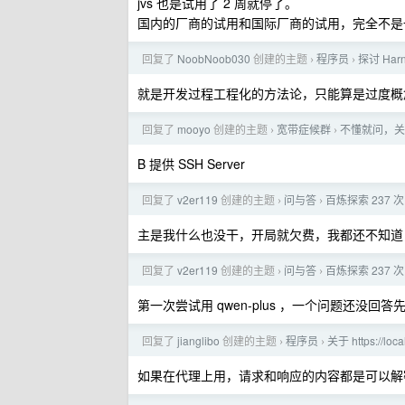
jvs 也是试用了 2 周就停了。
国内的厂商的试用和国际厂商的试用，完全不是
回复了
NoobNoob030
创建的主题
程序员
探讨 Harne
›
›
就是开发过程工程化的方法论，只能算是过度概
回复了
mooyo
创建的主题
宽带症候群
不懂就问，关于
›
›
B 提供 SSH Server
回复了
v2er119
创建的主题
问与答
百炼探索 237 次
›
›
主是我什么也没干，开局就欠费，我都还不知道，今天
回复了
v2er119
创建的主题
问与答
百炼探索 237 次
›
›
第一次尝试用 qwen-plus ，一个问题还没回答先
回复了
jianglibo
创建的主题
程序员
关于 https://loc
›
›
如果在代理上用，请求和响应的内容都是可以解