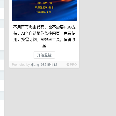
日
日
不用再写爬虫代码，也不需要RSS支
持，AI全自动帮你监控网页。免费使
用，按需订阅。AI效率工具，值得收
藏
开始监控
日
Promoted by
xjiang1982154112
PRO
日
日
际