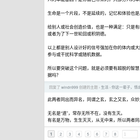
生命是一个片段，不是延续的，记忆和体验也是
给别人或社会创造价值，也是一种满足：只是有的
或者为了下一世轮回或积阴德。
以上都是别人设计好的信号强加在你的体内或大
参与或干扰科学或随机数据。
所以要突破这个问题，就是必须要有超脱的智慧
据吗？
回复了
windn999
创建的主题
生活
你这一辈子，悟
›
›
此两者同出而异名，同谓之玄，玄之又玄，众妙
无名是“道”，常存无所不在，没有生灭。
有名是万物，生生灭灭，从无中来，所以两者同
1
2
3
4
5
6
7
8