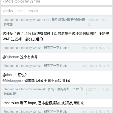
More topics by v2nika
»
v2nika's recent replies
Replied to a topic by wuyadaxian
元旦期间公司服务器被奇
2024 年 1 月 8
›
日
怪攻击
这种多了去了, 我们系统有超过 1% 的流量是这种漏洞探测的. 还是被
WAF 过滤掉一部分之后的.
Replied to a topic by v2nika
研究了一下 Flutter
2023 年 11 月 27 日
›
@
Yjhenan
这个有点秀
Replied to a topic by v2nika
研究了一下 Flutter
2023 年 11 月 24 日
›
@
thinkm
细说?
@
debuggerx
如果能 toInt 干嘛不直接用 int
Replied to a topic by devswork
如何正确的判断一个 IP 的
2023 年 11 月 24
›
日
地理位置？
traceroute 看下 hope, 基本能根据路由线路判断出来
Replied to a topic by v2nika
研究了一下 Flutter
2023 年 11 月 24 日
›