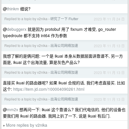
@
thinkm
细说?
Replied to a topic by v2nika
研究了一下 Flutter
2023 年 11 月 24 日
›
@
debuggerx
就是因为 protobuf 用了 fixnum 才难受, go_router
typedroute 都不支持 int64 作为参数
Replied to a topic by v2nika
出海公司网络加速
2023 年 11 月 13 日
›
我想了解的是俩问题: 一个是 ikuai 本身从数据层面讲靠谱不, 另一方
面是, ikuai 这个出海流量, 算是灰色产品么?
Replied to a topic by v2nika
出海公司网络加速
2023 年 11 月 13 日
›
直接买 ikuai 的路由器呢? 如果 ikuai 合规的话, 我们考虑直接买. 比如
这个:
https://item.jd.com/100004090261.html
Replied to a topic by v2nika
出海公司网络加速
2023 年 11 月 13 日
›
@
mm2x
想再问一下: ikuai 这个靠谱么? 我们代电信的, 他们的设备也
要我们用 ikuai 的路由器. 我网上扒了一下, 说是 ikuai 有后门.
More replies by v2nika
»